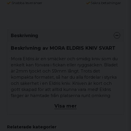
Snabba leveranser
Säkra betalningar
Beskrivning
Beskrivning av MORA ELDRIS KNIV SVART
Mora Eldris är en smäcker och smidig kniv som du
enkelt kan förvara i fickan eller ryggsäcken. Bladet
är 2mm tjockt och 59mm långt. Trots det
kompakta formatet, så har du alla fördelar i styrka
och säkerhet i en Eldris kniv. Kniven är kort och
gott skapad för att alltid kunna vara med! Eldris
färger är hämtade från platserna runt omkring
Morakniv. Den dalaröda färgen är förmodligen en
Visa mer
av Sveriges mest välbekanta färger. Ända sedan
1700-talet har de röda stugorna med vita knutar
spridit sig över Sverige och blivit något av en
internationell symbol för Sverige och för Dalarna.
Relaterade kategorier