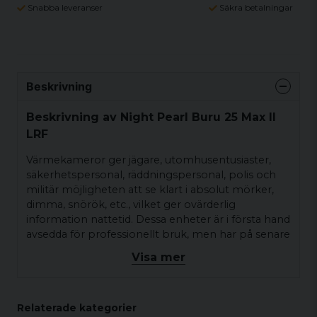
Snabba leveranser
Säkra betalningar
Beskrivning
Beskrivning av Night Pearl Buru 25 Max II
LRF
Värmekameror ger jägare, utomhusentusiaster,
säkerhetspersonal, räddningspersonal, polis och
militär möjligheten att se klart i absolut mörker,
dimma, snörök, etc., vilket ger ovärderlig
information nattetid. Dessa enheter är i första hand
avsedda för professionellt bruk, men har på senare
år sjunkit i pris, samtidigt som prestandan
Visa mer
förbättrats avsevärt, vilket gjort dem tillgängliga för
en bredare grupp människor. Värmekameran
skapar bilder utifrån föremåls olika temperatur och
Relaterade kategorier
inte från ljus (som tex. en nattkikare), en egenskap