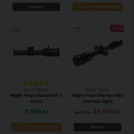
Bevaka
LÄGG I VARUKORGEN
LCOS-skärm, 1280x960 pixlar
Detektionsavstånd på upp till 1298 m
Identifikationsavstånd på upp till 507 m
-30%
WiFi och 16GB minne
Video och foto-funktion
Möjlighet till extern strömförsörjning
App-funktionalitet för Android eller iOS
NIGHT PEARL
NIGHT PEARL
Night Pearl Manul M6 1-
Night Pearl Marten 650
6x24i
thermal sight
7 990 kr
39 990 kr
56 990 kr
LÄGG I VARUKORGEN
Bevaka