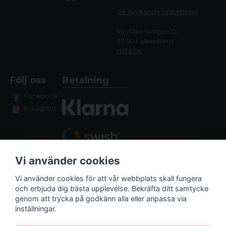
Se avvikande öppettide
r
Vindåkersvägen 12,
311 50 Falkenberg
Hitta hit
Följ oss
Betalning
Facebook
Instagram
Vi använder cookies
Vi använder cookies för att vår webbplats skall fungera
och erbjuda dig bästa upplevelse. Bekräfta ditt samtycke
genom att trycka på godkänn alla eller anpassa via
Fraktalternativ
inställningar.