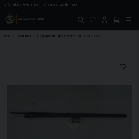
Snabba leveranser
Säkra betalningar
Hem
Produkter
(Begagnad) Pipa Beretta kal 12 s/n A16225F