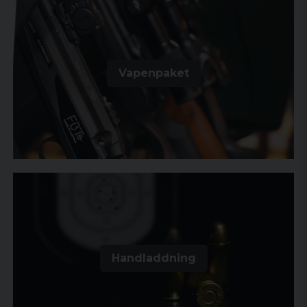
Vapenpaket
Handladdning