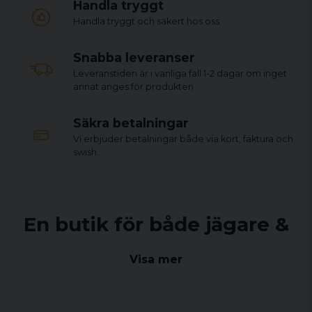
Handla tryggt
Handla tryggt och säkert hos oss
Snabba leveranser
Leveranstiden är i vanliga fall 1-2 dagar om inget
annat anges för produkten
Säkra betalningar
Vi erbjuder betalningar både via kort, faktura och
swish.
En butik för både jägare &
sportskyttar
Visa mer
Sedan sommaren 2021 drivs Arms & Ammo Center Sweden
AB i ny regi där vi erbjuder ett brett sortiment för jägare och
sportskyttar i både vår fysiska butik i Falkenberg och här på