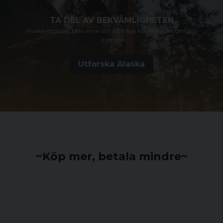
TA DEL AV BEKVÄMLIGHETEN
Alaska erbjuder bekväma och pålitliga kläder för skogen alla
äventyr
Utforska Alaska
~Köp mer, betala mindre~