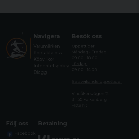
vår e-handel.
Oavsett ditt område finner du produkter från några av de
största tillverkarna i branschen hos oss. Så oavsett om du är
ute efter en jaktbutik eller en sportskyttebutik är vi det
självklara valet!
Navigera
Besök oss
Hos oss hittar du allt från kläder, till vapen och utrustning
Varumärken
Öppettider
anpassade för de olika områdena så det är bara att välja och
Måndag - Fredag:
Kontakta oss
vraka.
09.00 - 18.00
Köpvillkor
Lördag:
Integritetspolicy
Vi har gott om personal som erhåller gedigen erfarenhet
09.00 - 14.00
Blogg
inom både jakt och sportskytte och hjälper dig mer än gärna
att hitta rätt bland alla våra produkter - oavsett vad det är som
Se avvikande öppettide
r
gäller.
Vindåkersvägen 12,
311 50 Falkenberg
Hitta hit
Följ oss
Betalning
Facebook