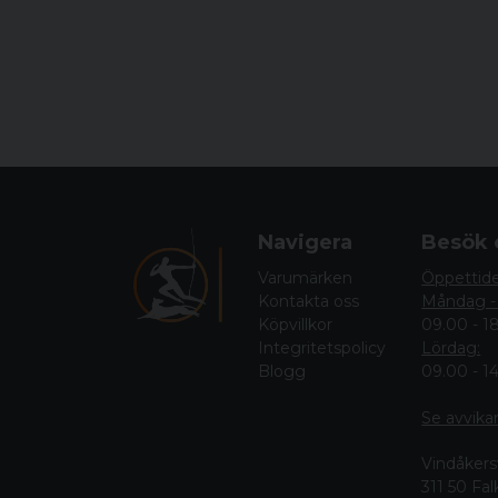
Navigera
Besök 
Varumärken
Öppettid
Kontakta oss
Måndag -
Köpvillkor
09.00 - 1
Integritetspolicy
Lördag:
Blogg
09.00 - 1
Se avvika
Vindåkers
311 50 Fa