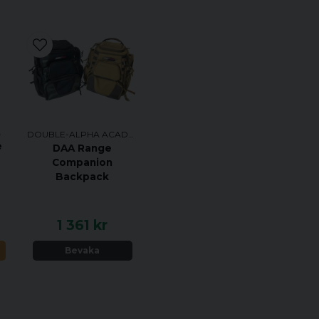
ADEMY
DOUBLE-ALPHA ACADEMY
e
DAA Range
Companion
Backpack
1 361 kr
N
Bevaka