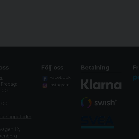
oss
Följ oss
Betalning
Fr
er
Facebook
 Fredag:
Instagram
8.00
4.00
nde öppettide
r
vägen 12,
lkenberg