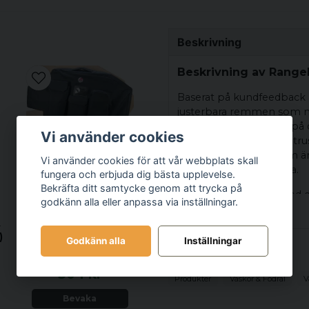
Beskrivning
Beskrivning av RangeP
Baserat på kundfeedback ä
justerbara remmen som me
Denna rem, som fästs på 
Vi använder cookies
för att hänga din skjututr
transport. En andra rem är
Vi använder cookies för att vår webbplats skall
svänger från sida till sida.
fungera och erbjuda dig bästa upplevelse.
Bekräfta ditt samtycke genom att trycka på
En sådan rem ingår med d
DAA Target Bag -
godkänn alla eller anpassa via inställningar.
här är endast en extra re
Traditional USPSA
ADEMY
Target
)
Godkänn alla
Inställningar
Relaterade kategorier
304 kr
Produkter
Väskor & Fodral
V
Bevaka