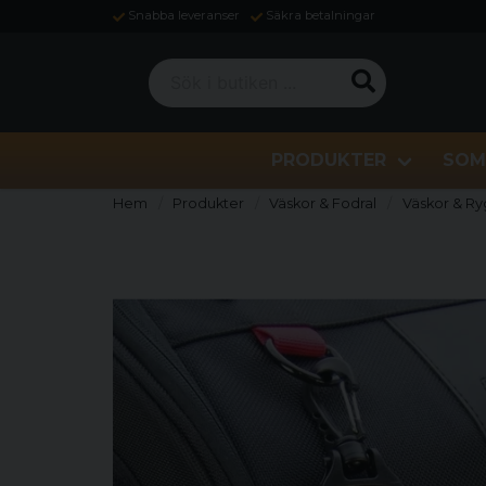
Snabba leveranser
Säkra betalningar
Sök i butiken ...
PRODUKTER
SOM
Hem
Produkter
Väskor & Fodral
Väskor & R