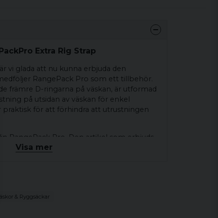
ackPro Extra Rig Strap
r vi glada att nu kunna erbjuda den
dföljer RangePack Pro som ett tillbehör.
de främre D-ringarna på väskan, är utformad
ustning på utsidan av väskan för enkel
 praktisk för att förhindra att utrustningen
in RangePack Pro. Den artikel som erbjuds
Visa mer
m
äskor & Ryggsäckar