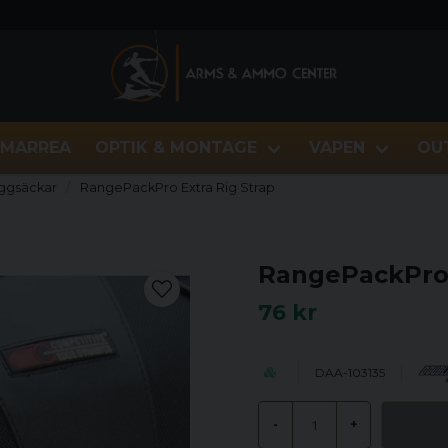
MARREA
OPTIK & MONTAGE
VAPEN
OU
yggsäckar
RangePackPro Extra Rig Strap
RangePackPro 
76 kr
DAA-103135
-
+