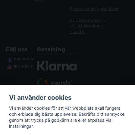
Se avvikande öppettide
r
Vindåkersvägen 12,
311 50 Falkenberg
Hitta hit
Följ oss
Betalning
Facebook
Instagram
Vi använder cookies
Vi använder cookies för att vår webbplats skall fungera
och erbjuda dig bästa upplevelse. Bekräfta ditt samtycke
genom att trycka på godkänn alla eller anpassa via
Fraktalternativ
inställningar.