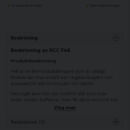
Snabba leveranser
Säkra betalningar
Beskrivning
Beskrivning av RCC F48
Produktbeskrivning
F48 är en flermodulsdämpare som är väldigt
flexibel där man enkelt kan reglera längden och
anpassas för alla sorters jakt och skytte.
Det ingår även 6st nät i rostfritt stål som man
lindar mellan bafflarna , man får då en extremt bra
dämpning redan från första skottet.
Visa mer
Hög precision och Svensk kvalité med 2 års garanti.
Recensioner (2)
Modulerna är licensfria och kan köpas separat för