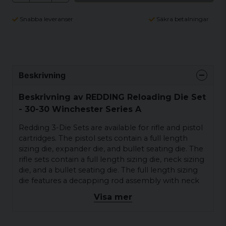
Snabba leveranser
Säkra betalningar
Beskrivning
Beskrivning av REDDING Reloading Die Set
- 30-30 Winchester Series A
Redding 3-Die Sets are available for rifle and pistol
cartridges. The pistol sets contain a full length
sizing die, expander die, and bullet seating die. The
rifle sets contain a full length sizing die, neck sizing
die, and a bullet seating die. The full length sizing
die features a decapping rod assembly with neck
expander. The expander die includes a neck
Visa mer
expanding plug and the seating die features a
built-in crimping ring and seating plug. This
combination is sure to produce consistent, reliable