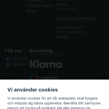
Köpvillkor
Lördag:
Integritetspolicy
09.00 - 14.00
Blogg
Se avvikande öppettide
r
Vindåkersvägen 12,
311 50 Falkenberg
Hitta hit
Följ oss
Betalning
Facebook
Instagram
Vi använder cookies
Vi använder cookies för att vår webbplats skall fungera
och erbjuda dig bästa upplevelse. Bekräfta ditt samtycke
genom att trycka på godkänn alla eller anpassa via