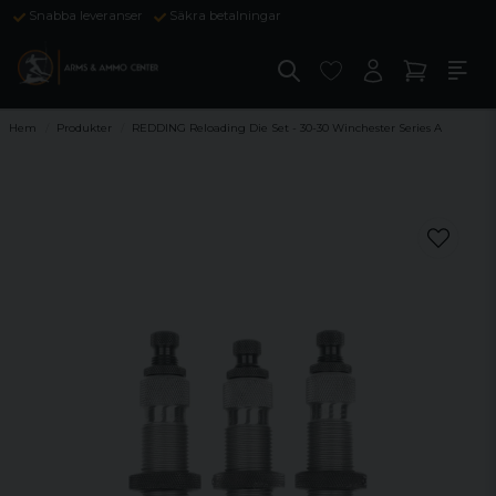
Snabba leveranser
Säkra betalningar
Hem
Produkter
REDDING Reloading Die Set - 30-30 Winchester Series A