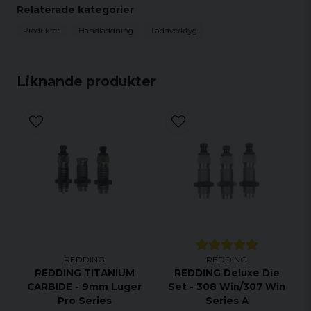
Relaterade kategorier
ammunition time and time again. Shellholder sold
separately.
Produkter
Handladdning
Laddverktyg
Liknande produkter
REDDING
REDDING
REDDING TITANIUM
REDDING Deluxe Die
CARBIDE - 9mm Luger
Set - 308 Win/307 Win
Pro Series
Series A