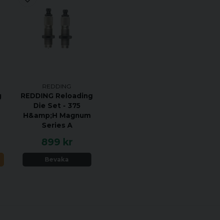
REDDING
g
REDDING Reloading
Die Set - 375
H&amp;H Magnum
Series A
899 kr
N
Bevaka