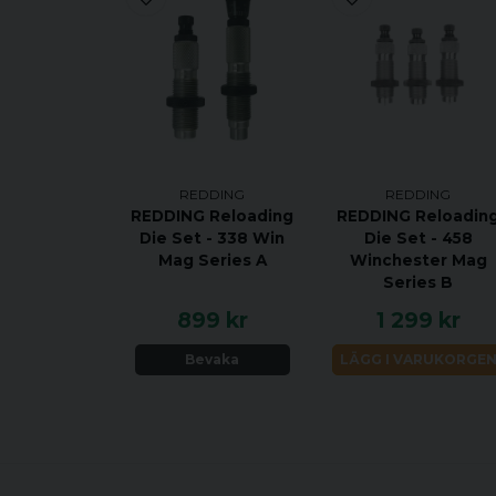
REDDING
REDDING
REDDING Reloading
REDDING Reloadin
Die Set - 338 Win
Die Set - 458
Mag Series A
Winchester Mag
Series B
899 kr
1 299 kr
Bevaka
LÄGG I VARUKORGE