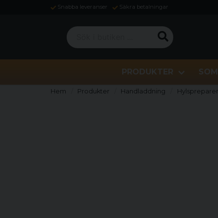
Snabba leveranser
Säkra betalningar
Sök i butiken ...
PRODUKTER
SOM
Hem
Produkter
Handladdning
Hylspreparer