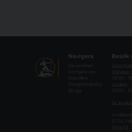
Navigera
Besök 
Varumärken
Öppettid
Kontakta oss
Måndag -
Köpvillkor
09.00 - 1
Integritetspolicy
Lördag:
Blogg
09.00 - 1
Se avvika
Vindåkers
311 50 Fa
Hitta hit