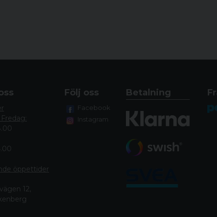
oss
Följ oss
Betalning
Fr
er
Facebook
 Fredag:
Instagram
8.00
4.00
nde öppettide
r
vägen 12,
lkenberg