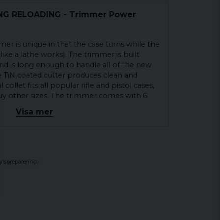
ING RELOADING - Trimmer Power
mer is unique in that the case turns while the
like a lathe works). The trimmer is built
and is long enough to handle all of the new
he TiN coated cutter produces clean and
 collet fits all popular rifle and pistol cases,
uy other sizes. The trimmer comes with 6
liber, .277 caliber, 7mm, and .30 caliber It also
Visa mer
ng brushes (.22 thru .30 caliber) and large
aners. Pilots for additional calibers are
ylspreparering