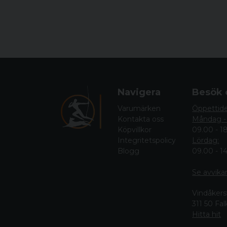
Navigera
Besök 
Varumärken
Öppettid
Kontakta oss
Måndag -
Köpvillkor
09.00 - 1
Integritetspolicy
Lördag:
Blogg
09.00 - 1
Se avvika
Vindåkers
311 50 Fa
Hitta hit