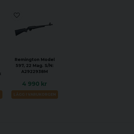
Remington Model
597, 22 Mag. S/N:
A2922938M
x
4 990 kr
N
LÄGG I VARUKORGEN