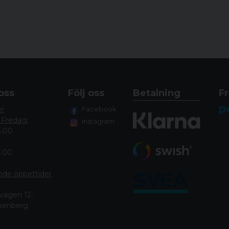
oss
Följ oss
Betalning
Fr
er
Facebook
 Fredag:
Instagram
8.00
4.00
nde öppettide
r
vägen 12,
lkenberg