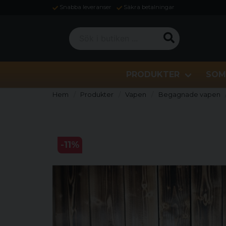
Snabba leveranser
Säkra betalningar
Sök i butiken ...
PRODUKTER
SOM
Hem
Produkter
Vapen
Begagnade vapen
-
11
%