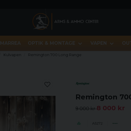
MARREA
OPTIK & MONTAGE
VAPEN
OU
Kulvapen
Remington 700 Long Range
Remington 70
8 000 kr
9 000 kr
A5272