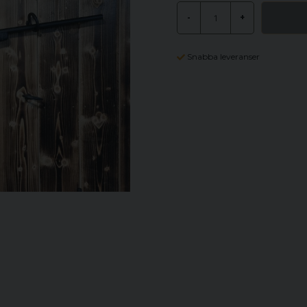
-
+
Snabba leveranser