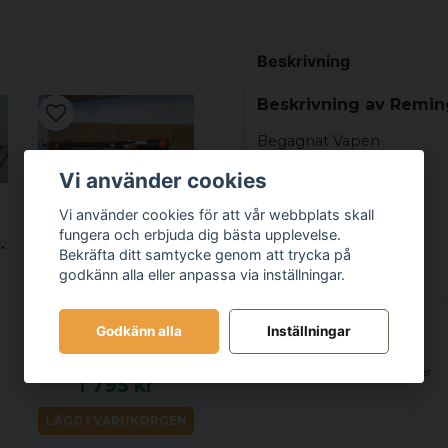
Beskrivning
Beskrivning av Remi
Begagnat Vapen
Kaliber 30-06
Vi använder cookies
Piplängd 66 CM
Vi använder cookies för att vår webbplats skall
REMINGTON
fungera och erbjuda dig bästa upplevelse.
.
Pipa Remington
Varmintpipa
Bekräfta ditt samtycke genom att trycka på
6,5x55 s/n P7110370
godkänn alla eller anpassa via inställningar.
Godkänn alla
Inställningar
Relaterade kategorier
Begagnade vapen
Produkter
1 795 kr
LÄGG I VARUKORGEN