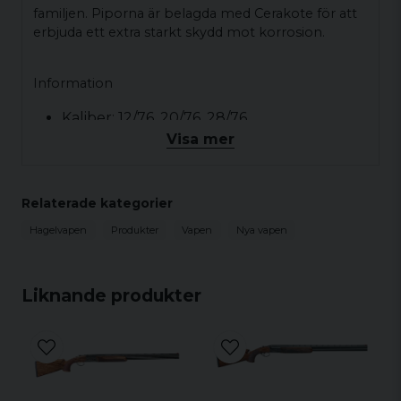
familjen. Piporna är belagda med Cerakote för att
erbjuda ett extra starkt skydd mot korrosion.
Information
Kaliber: 12/76, 20/76, 28/76
Visa mer
Piplängd: 67cm, 71cm, 76cm
Chokar: Ja, 5st ingår
Typ av pipor: Solida
Relaterade kategorier
Typ av spång: Ventilerad
Hagelvapen
Produkter
Vapen
Nya vapen
Låda: Box Lock (Stål)
Kolv: Prince of Walesa
Träkvalité: Grade 2,5
Liknande produkter
Framstock: Rund
Vikt: cal.12 (3310g), cal.20 (2905g),
cal.28 (2675g)