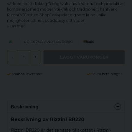
världen för sitt fokus på högkvalitativa material och produkter,
kombinerat med modern teknik och traditionellt hantverk.
Rizzini’s ”Costum Shop” erbjuder dig som kund unika
möjligheter att helt skräddarsy ditt vapen.
Läs mer
RZ-C025GDSN12766700VIO
LÄGG I VARUKORGEN
-
+
Snabba leveranser
Säkra betalningar
Beskrivning
Beskrivning av Rizzini BR220
Rizzini BR220 är det senaste tillskottet i Rizzini-