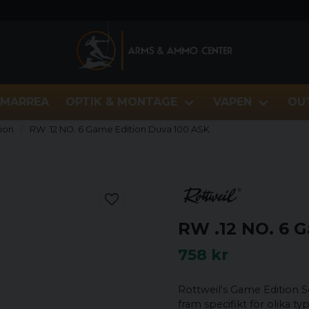
MARREA
OPTIK & MONTAGE
VAPEN
OU
ion
RW .12 NO. 6 Game Edition Duva 100 ASK
RW .12 NO. 6 
758 kr
Rottweil's Game Edition Se
fram specifikt för olika ty