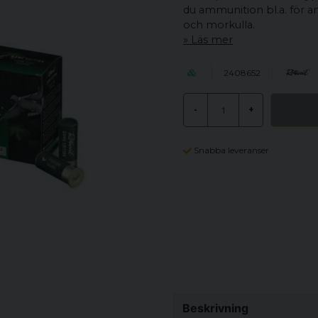
du ammunition bl.a. för and
och morkulla.
Läs mer
2408652
-
+
Snabba leveranser
Beskrivning