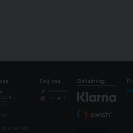
oss
Följ oss
Betalning
Fr
er
Facebook
 Fredag:
Instagram
8.00
4.00
nde öppettide
r