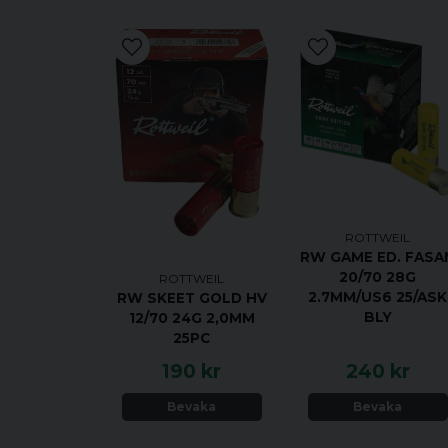
ROTTWEIL
RW GAME ED. FASA
20/70 28G
ROTTWEIL
2.7MM/US6 25/ASK
RW SKEET GOLD HV
BLY
12/70 24G 2,0MM
25PC
190 kr
240 kr
Bevaka
Bevaka