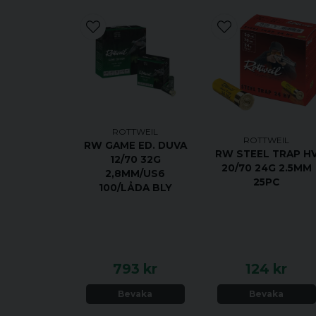
ROTTWEIL
ROTTWEIL
RW GAME ED. DUVA
RW STEEL TRAP H
12/70 32G
20/70 24G 2.5MM
2,8MM/US6
25PC
100/LÅDA BLY
793 kr
124 kr
Bevaka
Bevaka