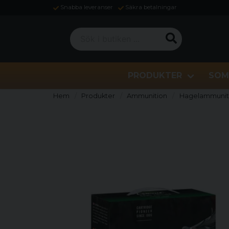
Snabba leveranser
Säkra betalningar
Sök i butiken ...
PRODUKTER
SOM
Hem
Produkter
Ammunition
Hagelammunit