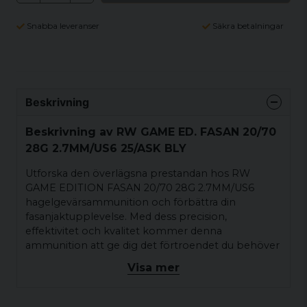
Snabba leveranser
Säkra betalningar
Beskrivning
Beskrivning av RW GAME ED. FASAN 20/70
28G 2.7MM/US6 25/ASK BLY
Utforska den överlägsna prestandan hos RW
GAME EDITION FASAN 20/70 28G 2.7MM/US6
hagelgevärsammunition och förbättra din
fasanjaktupplevelse. Med dess precision,
effektivitet och kvalitet kommer denna
ammunition att ge dig det förtroendet du behöver
för att nå framgång på jaktmarken. Välj RW och
Visa mer
sikta på en framgångsrik fasanjaktssäsong.
Modell: GAME EDITION FASAN