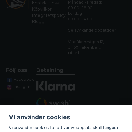
Måndag - Fredag:
Kontakta oss
09.00 - 18.00
Köpvillkor
Lördag:
Integritetspolicy
09.00 - 14.00
Blogg
Se avvikande öppettide
r
Vindåkersvägen 12,
311 50 Falkenberg
Hitta hit
Följ oss
Betalning
Facebook
Instagram
Vi använder cookies
Vi använder cookies för att vår webbplats skall fungera