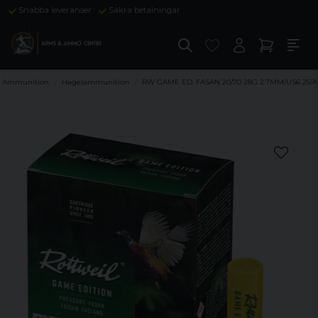
Snabba leveranser
Säkra betalningar
Ammunition
Hagelammunition
RW GAME ED. FASAN 20/70 28G 2.7MM/US6 25/A