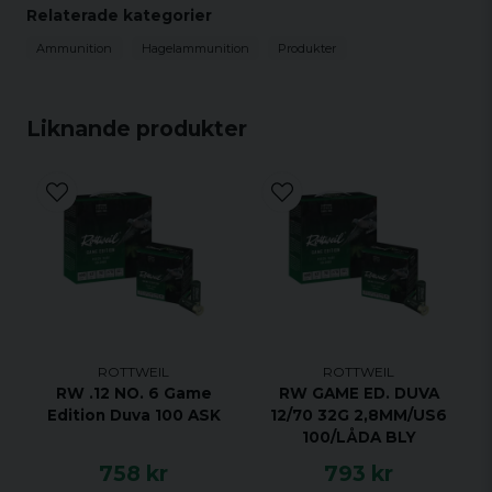
Relaterade kategorier
Kaliber: 20/70
Skjutvikt: 28G
Ammunition
Hagelammunition
Produkter
Hagelstorlek: 2.7MM/US6
Antal: 25
Liknande produkter
ROTTWEIL
ROTTWEIL
RW .12 NO. 6 Game
RW GAME ED. DUVA
Edition Duva 100 ASK
12/70 32G 2,8MM/US6
100/LÅDA BLY
758 kr
793 kr