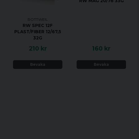
RW MAG 20/76 33G
ROTTWEIL
RW SPEC 12F
PLAST/FIBER 12/67,5
32G
210 kr
160 kr
Bevaka
Bevaka