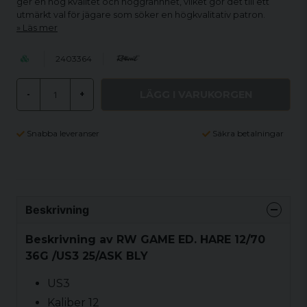
ger en hög kvalitet och noggrannhet, vilket gör det till ett
utmärkt val för jägare som söker en högkvalitativ patron.
Läs mer
2403364
LÄGG I VARUKORGEN
-
+
Snabba leveranser
Säkra betalningar
Beskrivning
Beskrivning av RW GAME ED. HARE 12/70
36G /US3 25/ASK BLY
US3
Kaliber 12