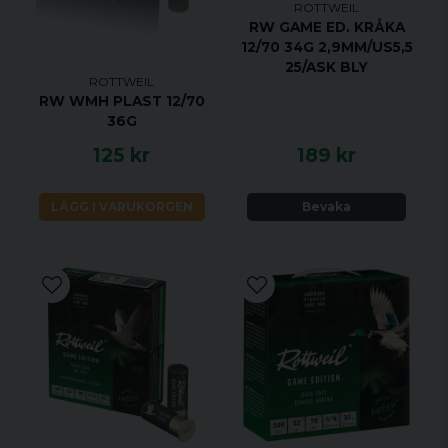
ROTTWEIL
RW GAME ED. KRÅKA
12/70 34G 2,9MM/US5,5
25/ASK BLY
ROTTWEIL
RW WMH PLAST 12/70
36G
125 kr
189 kr
LÄGG I VARUKORGEN
Bevaka