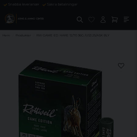
Snabba leveranser
Säkra betalningar
Hem
Produkter
RW GAME ED. HARE 12/70 36G /US3 25/ASK BLY