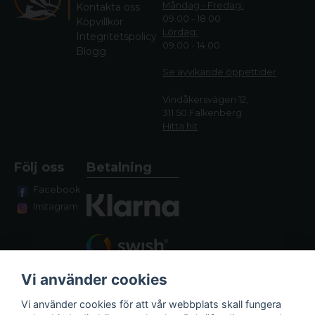
Måndag - Fredag:
Kontakta oss
09.00 - 18.00
Köpvillkor
Lördag:
Integritetspolicy
09.00 - 14.00
Blogg
Se avvikande öppettide
r
Vindåkersvägen 12,
311 50 Falkenberg
Hitta hit
Följ oss
Betalning
Facebook
Instagram
Vi använder cookies
Vi använder cookies för att vår webbplats skall fungera