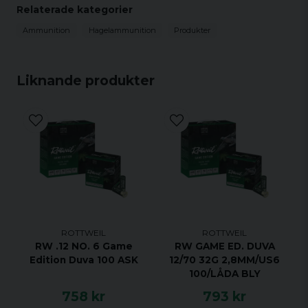
Relaterade kategorier
Kaliber: 16/70
Vikt: 31 gram
Ammunition
Hagelammunition
Produkter
Hagelstorlek: US5
Antal Patroner 10
Liknande produkter
ROTTWEIL
ROTTWEIL
RW .12 NO. 6 Game
RW GAME ED. DUVA
Edition Duva 100 ASK
12/70 32G 2,8MM/US6
100/LÅDA BLY
758 kr
793 kr