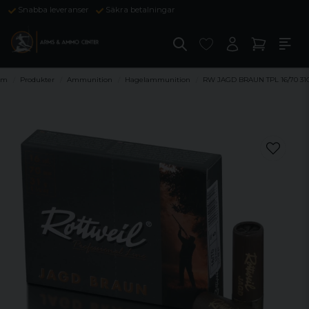
Snabba leveranser
Säkra betalningar
em
Produkter
Ammunition
Hagelammunition
RW JAGD BRAUN TPL 16/70 31