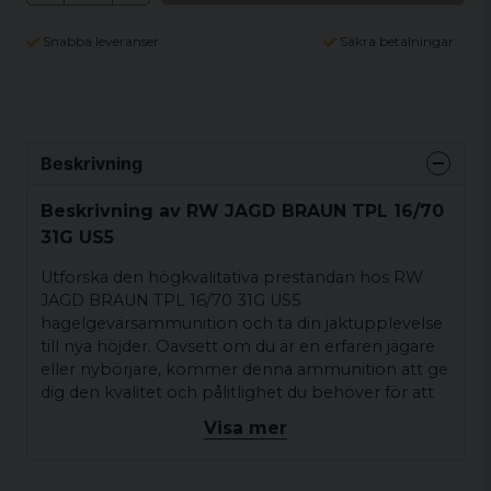
Snabba leveranser
Säkra betalningar
Beskrivning
Beskrivning av RW JAGD BRAUN TPL 16/70
31G US5
Utforska den högkvalitativa prestandan hos RW
JAGD BRAUN TPL 16/70 31G US5
hagelgevärsammunition och ta din jaktupplevelse
till nya höjder. Oavsett om du är en erfaren jägare
eller nybörjare, kommer denna ammunition att ge
dig den kvalitet och pålitlighet du behöver för att
göra din jakt mer framgångsrik. Välj RW och satsa
Visa mer
på utmärkta jaktresultat.
Modell: JAGD BRAUN TPL