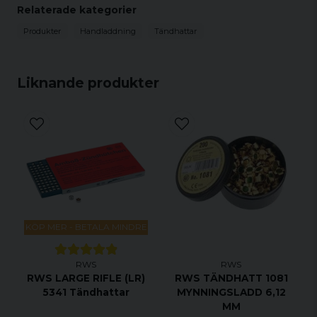
pålitlig tändning. Oavsett om du är en erfaren skytt
Relaterade kategorier
eller en nybörjare, kan du lita på RWS för att
Produkter
Handladdning
Tändhattar
leverera ammunitionstillbehör av högsta standard.
Liknande produkter
KÖP MER - BETALA MINDRE
RWS
RWS
RWS LARGE RIFLE (LR)
RWS TÄNDHATT 1081
5341 Tändhattar
MYNNINGSLADD 6,12
MM