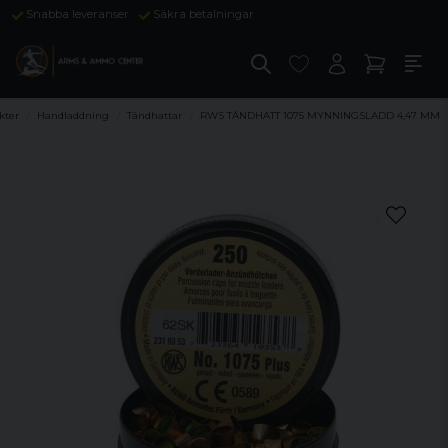
Snabba leveranser
Säkra betalningar
kter
Handladdning
Tändhattar
RWS TÄNDHATT 1075 MYNNINGSLADD 4,47 MM