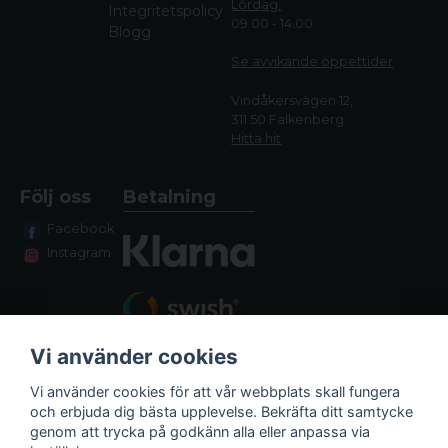
Lördag:
Integritetspolicy
09.00 - 14.00
Blogg
Se avvikande öppettide
r
Vindåkersvägen 12,
311 50 Falkenberg
Hitta hit
Följ oss
Betalning
Facebook
Instagram
Vi använder cookies
Vi använder cookies för att vår webbplats skall fungera
och erbjuda dig bästa upplevelse. Bekräfta ditt samtycke
genom att trycka på godkänn alla eller anpassa via
Fraktalternativ