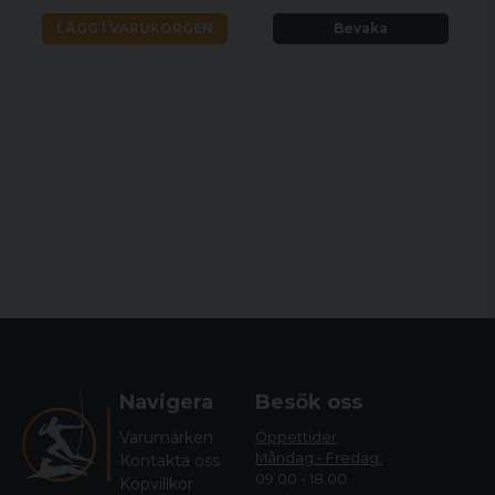
LÄGG I VARUKORGEN
Bevaka
Navigera
Besök oss
Varumärken
Öppettider
Måndag - Fredag:
Kontakta oss
09.00 - 18.00
Köpvillkor