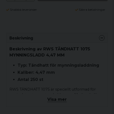
Snabba leveranser
Säkra betalningar
Beskrivning
Beskrivning av RWS TÄNDHATT 1075
MYNNINGSLADD 4,47 MM
Typ: Tändhatt för mynningsladdning
Kaliber: 4,47 mm
Antal 250 st
RWS TÄNDHATT 1075 är speciellt utformad för
användning i mynningsladdningar. Med en kaliber
Visa mer
på 4,47 mm är denna tändhatt av hög kvalitet och
pålitlig, vilket gör den till ett viktigt tillbehör för
laddare som söker konsekvent prestanda och