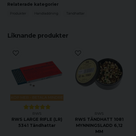
prestanda. Med RWS tändhattar kan du vara säker
Relaterade kategorier
på kvalitet och prestanda när du använder din
Produkter
Handladdning
Tändhattar
större pistol för jakt, sport- eller rekreationsskytte.
Liknande produkter
KÖP MER - BETALA MINDRE
RWS
RWS
RWS LARGE RIFLE (LR)
RWS TÄNDHATT 1081
5341 Tändhattar
MYNNINGSLADD 6,12
MM