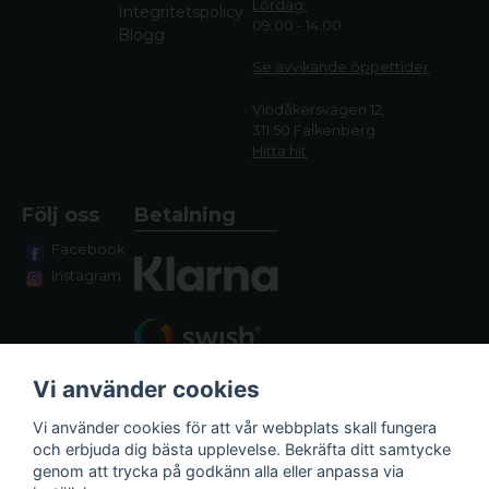
Lördag:
Integritetspolicy
09.00 - 14.00
Blogg
Se avvikande öppettide
r
Vindåkersvägen 12,
311 50 Falkenberg
Hitta hit
Följ oss
Betalning
Facebook
Instagram
Vi använder cookies
Vi använder cookies för att vår webbplats skall fungera
och erbjuda dig bästa upplevelse. Bekräfta ditt samtycke
genom att trycka på godkänn alla eller anpassa via
Fraktalternativ