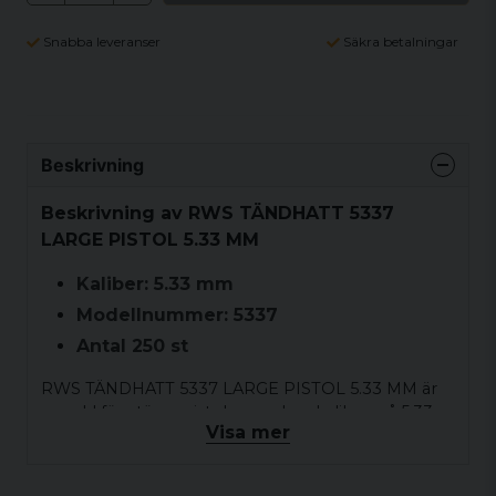
Snabba leveranser
Säkra betalningar
Beskrivning
Beskrivning av RWS TÄNDHATT 5337
LARGE PISTOL 5.33 MM
Kaliber: 5.33 mm
Modellnummer: 5337
Antal 250 st
RWS TÄNDHATT 5337 LARGE PISTOL 5.33 MM är
avsedd för större pistoler med en kaliber på 5.33
Visa mer
mm. Denna tändhatt är utrustad med
modellnummer 5337 och är konstruerad för att
leverera pålitlig tändning och konsistent