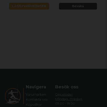
LÄGG I VARUKORGEN
Bevaka
Navigera
Besök oss
Varumärken
Öppettider
Måndag - Fredag:
Kontakta oss
09.00 - 18.00
Köpvillkor