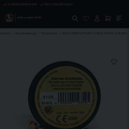
Snabba leveranser
Säkra betalningar
odukter
Handladdning
Tändhattar
RWS TÄNDHATT 5337 LARGE PISTOL 5.33 MM