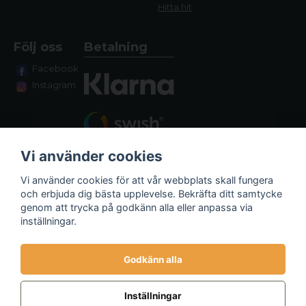
Hitta hit
Följ oss
Betalning
Facebook
Instagram
Vi använder cookies
Vi använder cookies för att vår webbplats skall fungera
och erbjuda dig bästa upplevelse. Bekräfta ditt samtycke
genom att trycka på godkänn alla eller anpassa via
Fraktalternativ
inställningar.
Godkänn alla
Inställningar