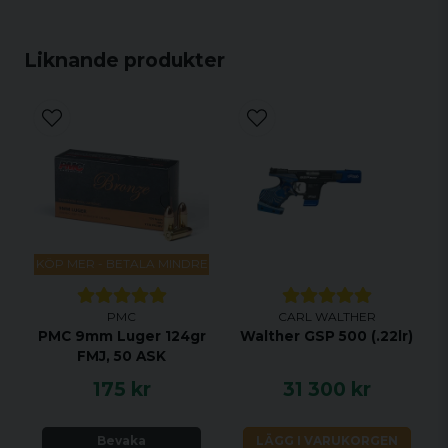
Liknande produkter
KÖP MER - BETALA MINDRE
PMC
CARL WALTHER
PMC 9mm Luger 124gr
Walther GSP 500 (.22lr)
FMJ, 50 ASK
175 kr
31 300 kr
Bevaka
LÄGG I VARUKORGEN