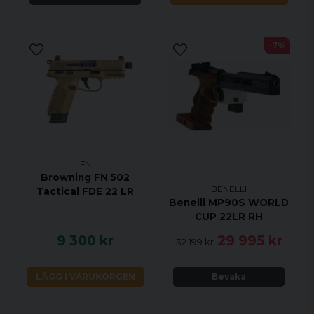
-7%
FN
Browning FN 502
BENELLI
Tactical FDE 22 LR
Benelli MP90S WORLD
CUP 22LR RH
9 300 kr
29 995 kr
32 199 kr
LÄGG I VARUKORGEN
Bevaka