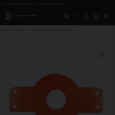
Snabba leveranser
Säkra betalningar
Hem
Produkter
Säkerhetsbricka 29, 586, 686 (#11)