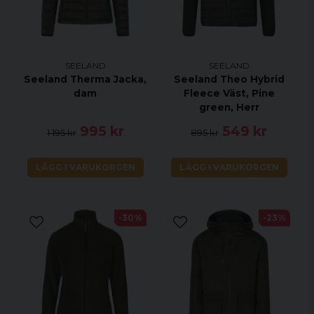
SEELAND
SEELAND
Seeland Therma Jacka,
Seeland Theo Hybrid
dam
Fleece Väst, Pine
green, Herr
995 kr
549 kr
1 195 kr
895 kr
LÄGG I VARUKORGEN
LÄGG I VARUKORGEN
-30%
-23%