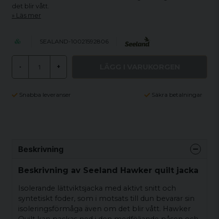
det blir vått.
Läs mer
SEALAND-10021592806
LÄGG I VARUKORGEN
-
+
Snabba leveranser
Säkra betalningar
Beskrivning
Beskrivning av Seeland Hawker quilt jacka
Isolerande lättviktsjacka med aktivt snitt och
syntetiskt foder, som i motsats till dun bevarar sin
isoleringsförmåga även om det blir vått. Hawker