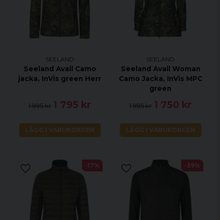
Genomsnittlig produktvikt: 0.23kg
SEELAND
SEELAND
Seeland Avail Camo
Seeland Avail Woman
jacka, InVis green Herr
Camo Jacka, InVis MPC
green
1 795 kr
1 750 kr
1 995 kr
1 995 kr
LÄGG I VARUKORGEN
LÄGG I VARUKORGEN
-17%
-39%