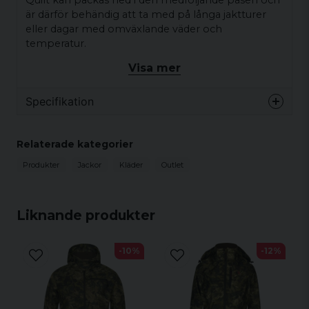
Quilt kan packas ned i den medföljande påsen och
är därför behändig att ta med på långa jaktturer
eller dagar med omväxlande väder och
temperatur.
Visa mer
Specifikation
Material
Relaterade kategorier
Yttertyg
100% Nylon,Taffeta
Produkter
Jackor
Kläder
Outlet
Foder
100% Nylon, Taffeta
Stoppning
100% Polyester
Liknande produkter
Detaljfunktioner
-10%
-12%
Mycket lätt
Packbar
Två fickor fram