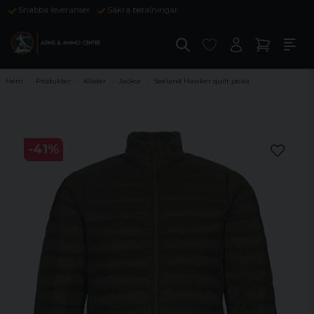
Snabba leveranser
Säkra betalningar
Hem
Produkter
Kläder
Jackor
Seeland Hawker quilt jacka
-
41
%