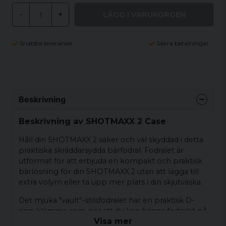
LÄGG I VARUKORGEN
-
+
Snabba leveranser
Säkra betalningar
Beskrivning
Beskrivning av SHOTMAXX 2 Case
Håll din SHOTMAXX 2 säker och väl skyddad i detta
praktiska skräddarsydda bärfodral. Fodralet är
utformat för att erbjuda en kompakt och praktisk
bärlösning för din SHOTMAXX 2 utan att lägga till
extra volym eller ta upp mer plats i din skjutväska.
Det mjuka "vault"-stilsfodralet har en praktisk D-
ring-klämma som gör att du kan hänga fodralet på
Visa mer
utsidan av din skjutväska för enkel åtkomst.