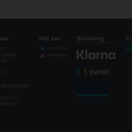
oss
Följ oss
Betalning
Fr
er
Facebook
 Fredag:
Instagram
8.00
4.00
nde öppettide
r
vägen 12,
lkenberg