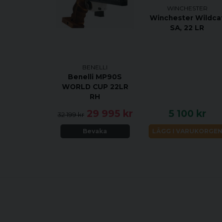
WINCHESTER
Winchester Wildca
SA, 22 LR
BENELLI
Benelli MP90S
WORLD CUP 22LR
RH
29 995 kr
5 100 kr
32 199 kr
Bevaka
LÄGG I VARUKORGE