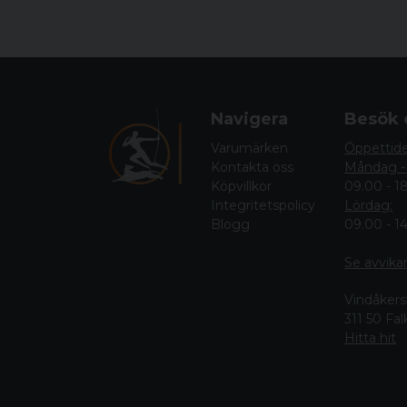
Navigera
Besök 
Varumärken
Öppettid
Kontakta oss
Måndag -
Köpvillkor
09.00 - 1
Integritetspolicy
Lördag:
Blogg
09.00 - 1
Se avvika
Vindåkers
311 50 Fa
Hitta hit