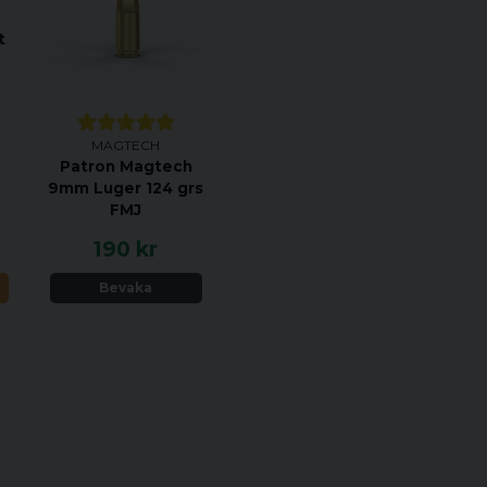
t
MAGTECH
Patron Magtech
9mm Luger 124 grs
FMJ
190 kr
N
Bevaka