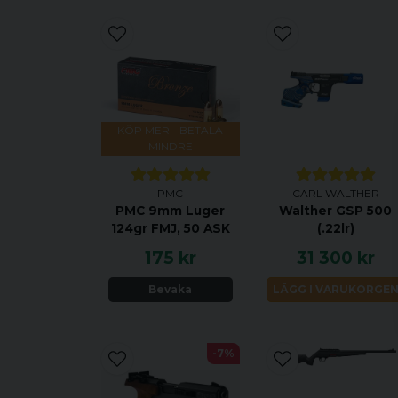
KÖP MER - BETALA
MINDRE
PMC
CARL WALTHER
PMC 9mm Luger
Walther GSP 500
124gr FMJ, 50 ASK
(.22lr)
175 kr
31 300 kr
Bevaka
LÄGG I VARUKORGE
-7%