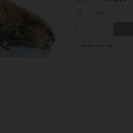
49401
-
+
Snabba leveranser