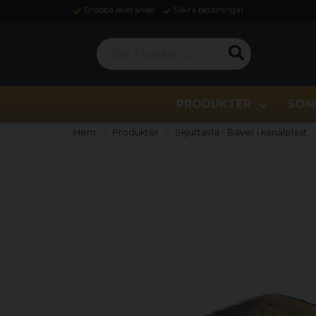
Snabba leveranser
Säkra betalningar
Sök i butiken ...
PRODUKTER
SOM
Hem
Produkter
Skjuttavla - Bäver i kanalplast