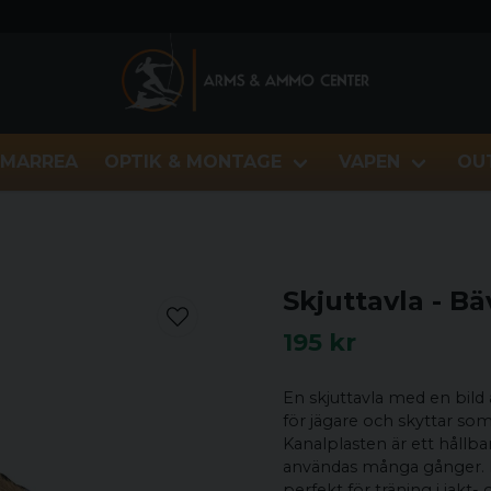
MARREA
OPTIK & MONTAGE
VAPEN
OU
Skjuttavla - Bä
195 kr
En skjuttavla med en bild
för jägare och skyttar som
Kanalplasten är ett hållba
användas många gånger. B
perfekt för träning i jakt-