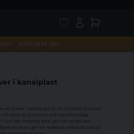
TLET
KONTAKTA OSS
ver i kanalplast
 av en bäver i kanalplast är en utmärkt produkt
 vill träna sin precision och skjutförmåga.
rt och lätt material som gör att tavlan kan
ävermotivet ger en realistisk måltavla som är
 och skyttesituationer.