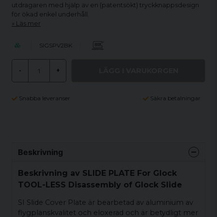
utdragaren med hjälp av en (patentsökt) tryckknappsdesign
för ökad enkel underhåll.
Läs mer
SIGSPV2BK
LÄGG I VARUKORGEN
-
+
Snabba leveranser
Säkra betalningar
Beskrivning
Beskrivning av SLIDE PLATE For Glock
TOOL-LESS Disassembly of Glock Slide
SI Slide Cover Plate är bearbetad av aluminium av
flygplanskvalitet och eloxerad och är betydligt mer