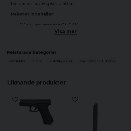
hållbar än fabriksplastplattan.
Paketet innehåller:
1X skjutplatta för GLOCK
Visa mer
1X Slide Cover Plate Knapp
Funktioner:
Relaterade kategorier
Tryckknappsdesign (patentsökt)
Produkter
Glock
Pistol/Revolver
Vapendelar & Tillbehör
Verktygsfri demontering av GLOCK slide
Passar
Liknande produkter
GLOCK modeller 17-39 Gen 1-4
Anpassa färgmatchning på Täckplatta och
Täckplatta Knapp
INTE FÖR G42/43