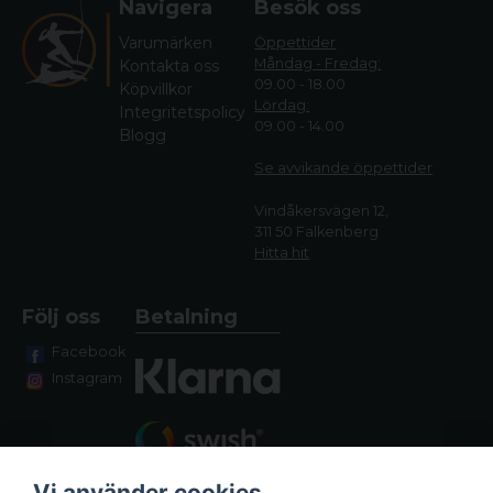
Navigera
Besök oss
Varumärken
Öppettider
Måndag - Fredag:
Kontakta oss
09.00 - 18.00
Köpvillkor
Lördag:
Integritetspolicy
09.00 - 14.00
Blogg
Se avvikande öppettide
r
Vindåkersvägen 12,
311 50 Falkenberg
Hitta hit
Följ oss
Betalning
Facebook
Instagram
Vi använder cookies