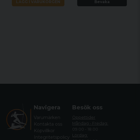
LÄGG I VARUKORGEN
Bevaka
Navigera
Besök oss
Varumärken
Öppettider
Måndag - Fredag:
Kontakta oss
09.00 - 18.00
Köpvillkor
Lördag:
Integritetspolicy