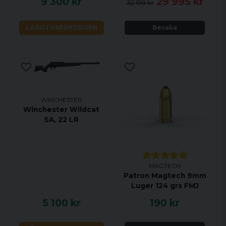
9 300 kr
29 995 kr
32 199 kr
LÄGG I VARUKORGEN
Bevaka
WINCHESTER
Winchester Wildcat
SA, 22 LR
MAGTECH
Patron Magtech 9mm
Luger 124 grs FMJ
5 100 kr
190 kr