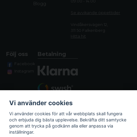
09.00 - 14.00
Blogg
Se avvikande öppettide
r
Vindåkersvägen 12,
311 50 Falkenberg
Hitta hit
Följ oss
Betalning
Facebook
Instagram
Vi använder cookies
Vi använder cookies för att vår webbplats skall fungera
och erbjuda dig bästa upplevelse. Bekräfta ditt samtycke
genom att trycka på godkänn alla eller anpassa via
Fraktalternativ
inställningar.