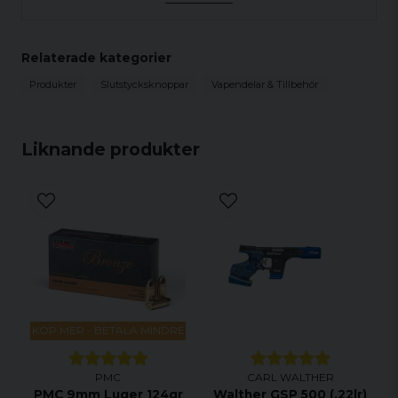
Relaterade kategorier
Produkter
Slutstycksknoppar
Vapendelar & Tillbehör
Liknande produkter
KÖP MER - BETALA MINDRE
PMC
CARL WALTHER
PMC 9mm Luger 124gr
Walther GSP 500 (.22lr)