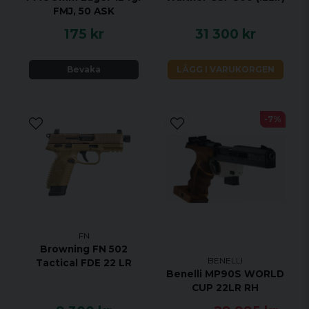
FMJ, 50 ASK
175 kr
31 300 kr
Bevaka
LÄGG I VARUKORGEN
-7%
FN
Browning FN 502
BENELLI
Tactical FDE 22 LR
Benelli MP90S WORLD
CUP 22LR RH