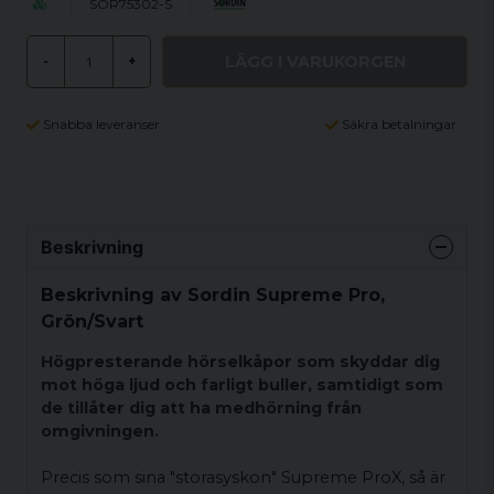
SOR75302-S
LÄGG I VARUKORGEN
-
+
Snabba leveranser
Säkra betalningar
Beskrivning
Beskrivning av Sordin Supreme Pro,
Grön/Svart
Högpresterande hörselkåpor som skyddar dig
mot höga ljud och farligt buller, samtidigt som
de tillåter dig att ha medhörning från
omgivningen.
Precis som sina "storasyskon" Supreme ProX, så är