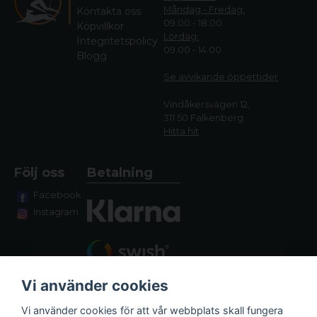
Måndag - Fredag:
Kontakta oss
09.00 - 18.00
Köpvillkor
Lördag:
Integritetspolicy
09.00 - 14.00
Blogg
Se avvikande öppettide
r
Vindåkersvägen 12,
311 50 Falkenberg
Hitta hit
Följ oss
Betalning
Facebook
Instagram
Vi använder cookies
Vi använder cookies för att vår webbplats skall fungera