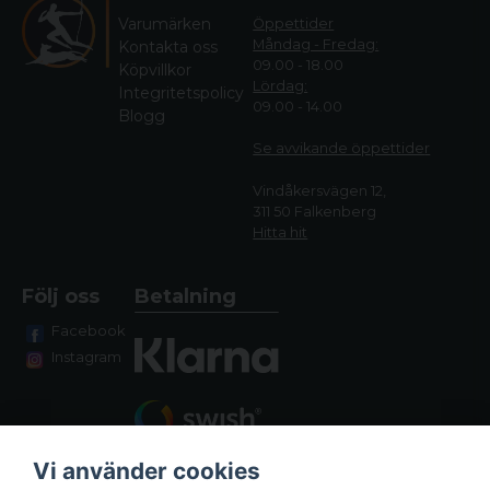
Varumärken
Öppettider
Måndag - Fredag:
Kontakta oss
09.00 - 18.00
Köpvillkor
Lördag:
Integritetspolicy
09.00 - 14.00
Blogg
Se avvikande öppettide
r
Vindåkersvägen 12,
311 50 Falkenberg
Hitta hit
Följ oss
Betalning
Facebook
Instagram
Vi använder cookies