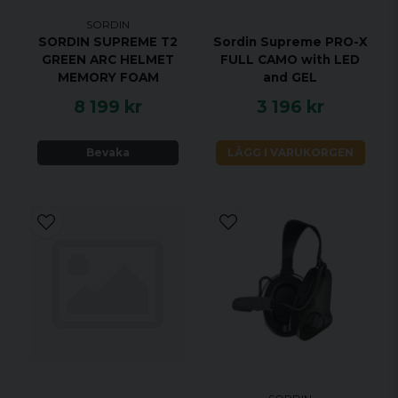
Storlek: Universell
SORDIN
SORDIN SUPREME T2
Sordin Supreme PRO-X
Tillverkare: Sordin, Sverige
GREEN ARC HELMET
FULL CAMO with LED
MEMORY FOAM
and GEL
8 199 kr
3 196 kr
Bevaka
LÄGG I VARUKORGEN