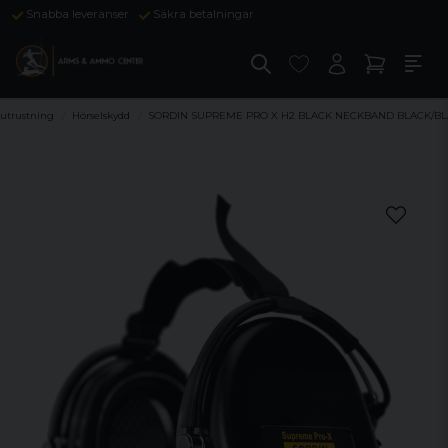
Snabba leveranser
Säkra betalningar
eutrustning
Hörselskydd
SORDIN SUPREME PRO X H2 BLACK NECKBAND BLACK/B