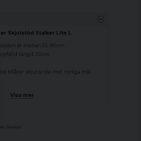
r Skjutstöd Stalker Lite L
höjden är mellan 55-90cm.
hopfälld längd 30cm.
töd tillåter skjutande mot rörliga mål.
Visa mer
ik.
öd / Benstöd