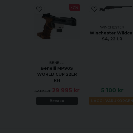
-7%
WINCHESTER
Winchester Wildca
SA, 22 LR
BENELLI
Benelli MP90S
WORLD CUP 22LR
RH
29 995 kr
5 100 kr
32 199 kr
Bevaka
LÄGG I VARUKORGE