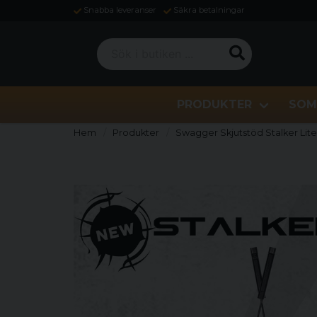
Snabba leveranser
Säkra betalningar
Sök i butiken ...
PRODUKTER
SOM
Hem
Produkter
Swagger Skjutstöd Stalker Lite