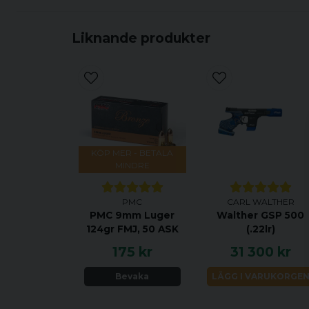
Liknande produkter
KÖP MER - BETALA
MINDRE
PMC
CARL WALTHER
PMC 9mm Luger
Walther GSP 500
124gr FMJ, 50 ASK
(.22lr)
175 kr
31 300 kr
Bevaka
LÄGG I VARUKORGE