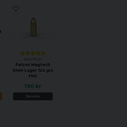
t
MAGTECH
Patron Magtech
9mm Luger 124 grs
FMJ
190 kr
N
Bevaka