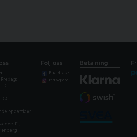
oss
Följ oss
Betalning
Fr
er
Facebook
 Fredag:
Instagram
8.00
4.00
nde öppettide
r
vägen 12,
lkenberg