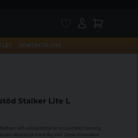
TLET
KONTAKTA OSS
töd Stalker Lite L
ällbart lättviktssjutstöd är en perfekt lösning
pakt skjutstöd med låg vikt. Dess innovativa