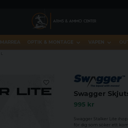
MARREA
OPTIK & MONTAGE
VAPEN
OU
 L
Swagger Skjuts
995 kr
Swagger Stalker Lite ihopf
för dig som söker ett kom