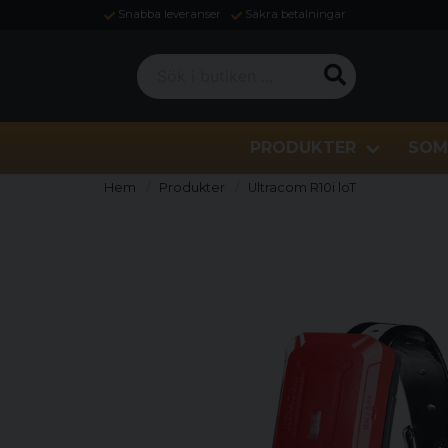
Snabba leveranser
Säkra betalningar
Sök i butiken ...
PRODUKTER
SOM
Hem
Produkter
Ultracom R10i loT