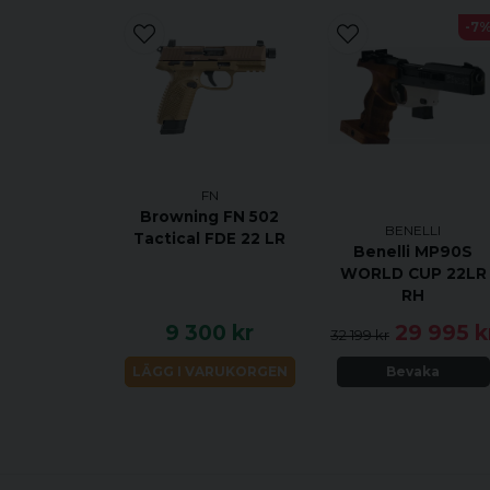
-7
FN
Browning FN 502
BENELLI
Tactical FDE 22 LR
Benelli MP90S
WORLD CUP 22LR
RH
9 300 kr
29 995 k
32 199 kr
LÄGG I VARUKORGEN
Bevaka