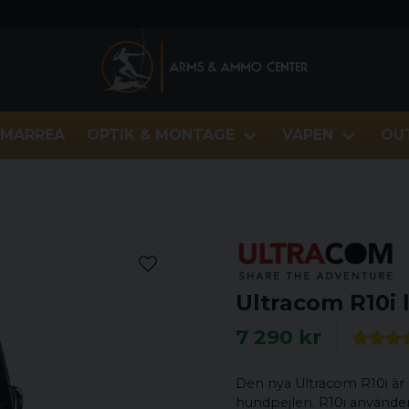
MARREA
OPTIK & MONTAGE
VAPEN
OU
Ultracom R10i 
7 290 kr
Den nya Ultracom R10i är
hundpejlen. R10i använder