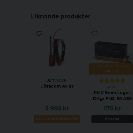
Liknande produkter
KÖP MER - BETALA
MINDRE
ULTRACOM
Ultracom Avius
PMC
PMC 9mm Luger
124gr FMJ, 50 ASK
5 995 kr
175 kr
LÄGG I VARUKORGEN
Bevaka