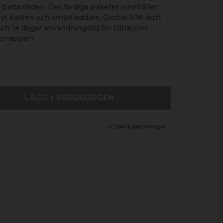
batteritiden. Det färdiga paketet innehåller:
ivt batteri och smartladdare, Global SIM-kort
och 14 dagar användningstid för Ultracom
ker-appen.
LÄGG I VARUKORGEN
Säkra betalningar