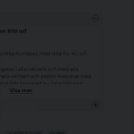
om R10i loT
örlitlig hundpejl med stöd för 4G IoT-
gerar i alla nätverk och med alla
 hela världen och pejlen levereras med
Global SIM Powered by Telia SIM-kort
Visa mer
d dig av naturupplevelsen på ett helt
acom NEXT– eller den nya TRACKER-
ndpejlen
tt 18650-batteri. Batteriet är lätt att byta
äknare med skalltid
Hundtillbehör & Pejlar
Hundpejl