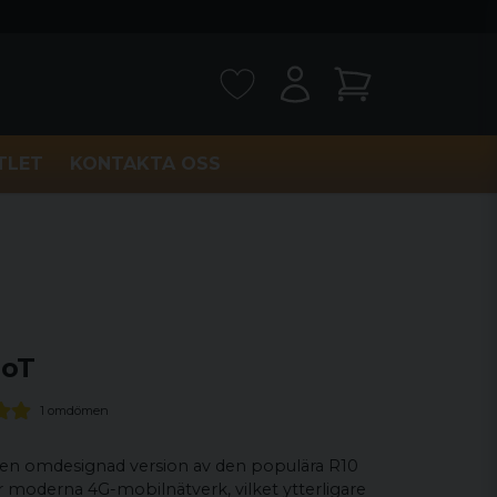
TLET
KONTAKTA OSS
loT
1 omdömen
 en omdesignad version av den populära R10
 moderna 4G-mobilnätverk, vilket ytterligare