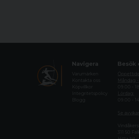
Navigera
Besök 
Varumärken
Öppettid
Kontakta oss
Måndag -
Köpvillkor
09.00 - 1
Integritetspolicy
Lördag:
Blogg
09.00 - 1
Se avvika
Vindåkers
311 50 Fa
Hitta hit