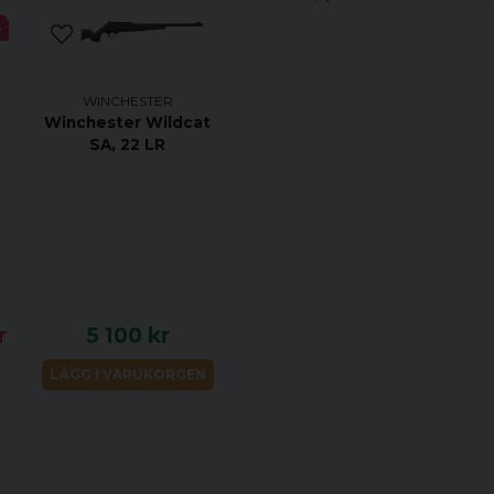
Med TRACKER-appen
%
Tracker, B-Bark oc
jaktkompisar på kart
Förutom hunden och 
WINCHESTER
Winchester Wildcat
exempel hundens has
SA, 22 LR
stående.
Standalarm, skallla
att använda hudnpel
Information
Typ R10i
Batterityp 1 x 3.7V 1
r
5 100 kr
Typ av laddare Xtar
LÄGG I VARUKORGEN
Arbetstemperatur -15 
Vikt 268 / 315 g uta
Längd 650 mm (just
Batteritid Cirka 65 h