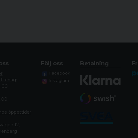
Spårning GPS/Glon
Mobiltelefonnät 2G 
oss
Följ oss
Betalning
Fr
er
Facebook
 Fredag:
Instagram
8.00
4.00
nde öppettide
r
vägen 12,
lkenberg