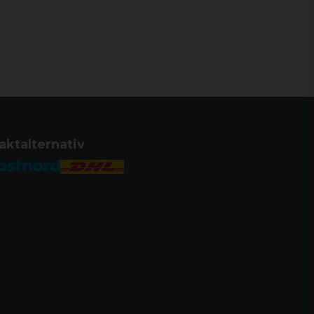
ass
+ 4G IoT Garanti 2 år
aktalternativ