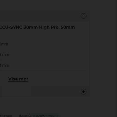
ACCU-SYNC 30mm High Pro. 50mm
0mm
5 mm
2 mm
00 mm
Visa mer
0 mm
 Montage
Baser/Cantilever/Unimount
de perfekt!