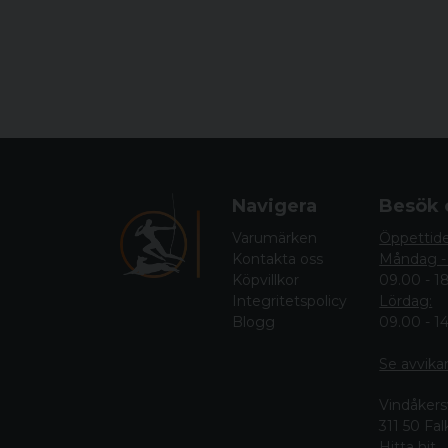
Navigera
Besök 
Varumärken
Öppettid
Kontakta oss
Måndag -
Köpvillkor
09.00 - 1
Integritetspolicy
Lördag:
Blogg
09.00 - 1
Se avvika
Vindåkers
311 50 Fa
Hitta hit