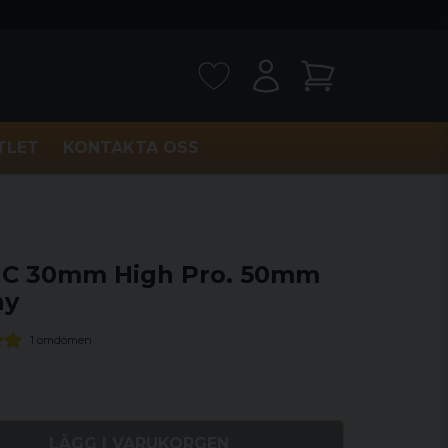
TLET
KONTAKTA OSS
C 30mm High Pro. 50mm
ny
1 omdömen
LÄGG I VARUKORGEN