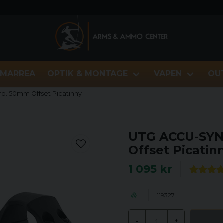
MARREA
OPTIK & MONTAGE
VAPEN
OU
. 50mm Offset Picatinny
UTG ACCU-SYN
Offset Picatin
1 095 kr
119327
-
+