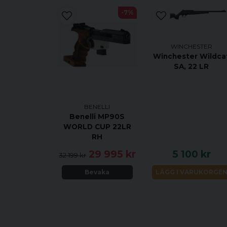
-7%
WINCHESTER
Winchester Wildca
SA, 22 LR
BENELLI
Benelli MP90S
WORLD CUP 22LR
RH
29 995 kr
5 100 kr
32 199 kr
Bevaka
LÄGG I VARUKORGE