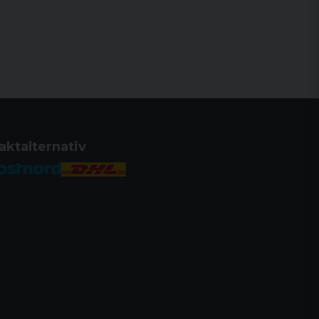
Hög
Aluminium
30 mm
4717385553606
AIR32250
aktalternativ