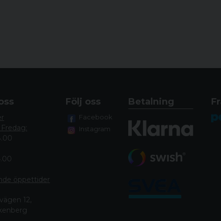
Profil
Material
Ringdiameter
EAN
Leverantörsnummer
oss
Följ oss
Betalning
Fr
er
Facebook
 Fredag:
Instagram
8.00
4.00
nde öppettide
r
vägen 12,
lkenberg