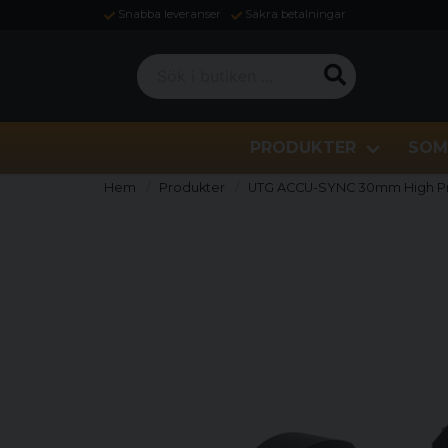
Snabba leveranser
Säkra betalningar
Sök i butiken ...
PRODUKTER
SOM
Hem
Produkter
UTG ACCU-SYNC 30mm High Pro