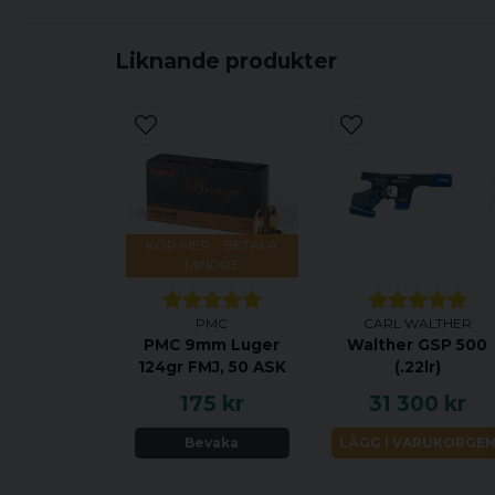
Liknande produkter
KÖP MER - BETALA
MINDRE
PMC
CARL WALTHER
PMC 9mm Luger
Walther GSP 500
124gr FMJ, 50 ASK
(.22lr)
175 kr
31 300 kr
Bevaka
LÄGG I VARUKORGE