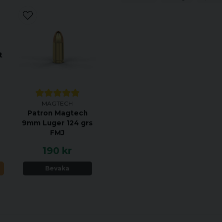
t
SPECIFIKATION
MAGTECH
Bas / Passar till typ av b
Patron Magtech
9mm Luger 124 grs
Vikt
FMJ
190 kr
Passar utsida tubdiamete
N
Bevaka
Bredd på ring
Antal skruv per ring
Höjd upp till ring