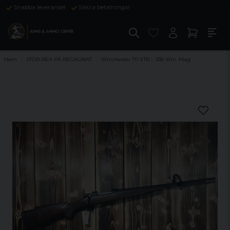
Snabba leveranser
Säkra betalningar
Hem
STOR-REA PÅ BEGAGNAT
Winchester 70 XTR - .338 Win. Mag