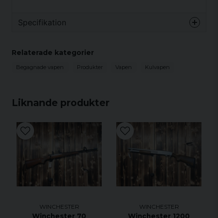
Specifikation
Begagnat vapen - Information
Relaterade kategorier
Här finner du mer ingående information angående det
begagnade vapnet/vapendelen hos oss.
Begagnade vapen
Produkter
Vapen
Kulvapen
Fabrikat
winchester
Modell
70xtr
Liknande produkter
Kaliber
338 win mag
Piplängd
61cm
Tillbehör
Gängning
Övrigt
WINCHESTER
WINCHESTER
Winchester 70
Winchester 1200