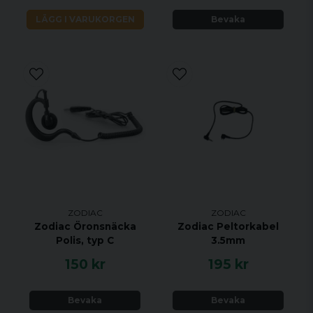
LÄGG I VARUKORGEN
Bevaka
ZODIAC
ZODIAC
Zodiac Öronsnäcka
Zodiac Peltorkabel
Polis, typ C
3.5mm
150 kr
195 kr
Bevaka
Bevaka