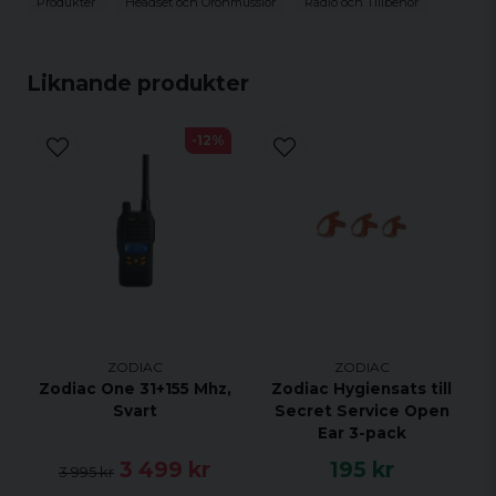
Produkter
Headset och Öronmusslor
Radio och Tillbehör
Liknande produkter
-12%
ZODIAC
ZODIAC
Zodiac One 31+155 Mhz,
Zodiac Hygiensats till
Svart
Secret Service Open
Ear 3-pack
3 499 kr
195 kr
3 995 kr