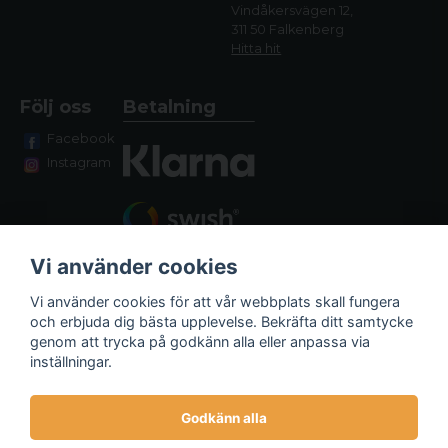
Vindåkersvägen 12,
311 50 Falkenberg
Hitta hit
Följ oss
Betalning
Facebook
Instagram
Vi använder cookies
Vi använder cookies för att vår webbplats skall fungera
och erbjuda dig bästa upplevelse. Bekräfta ditt samtycke
genom att trycka på godkänn alla eller anpassa via
Fraktalternativ
inställningar.
Godkänn alla