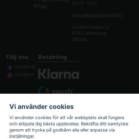
09.00 - 14.00
Blogg
Se avvikande öppettide
r
Vindåkersvägen 12,
311 50 Falkenberg
Hitta hit
Följ oss
Betalning
Facebook
Instagram
Vi använder cookies
Vi använder cookies för att vår webbplats skall fungera
och erbjuda dig bästa upplevelse. Bekräfta ditt samtycke
genom att trycka på godkänn alla eller anpassa via
Fraktalternativ
inställningar.