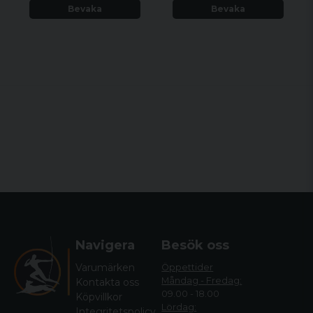
Bevaka
Bevaka
Navigera
Besök oss
Varumärken
Öppettider
Måndag - Fredag:
Kontakta oss
09.00 - 18.00
Köpvillkor
Lördag:
Integritetspolicy