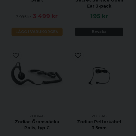
Ear 3-pack
3 499 kr
195 kr
3 995 kr
LÄGG I VARUKORGEN
Bevaka
ZODIAC
ZODIAC
Zodiac Öronsnäcka
Zodiac Peltorkabel
Polis, typ C
3.5mm