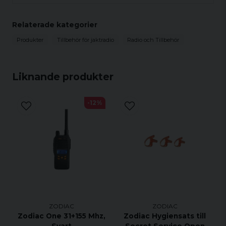
Relaterade kategorier
Produkter
Tillbehör för jaktradio
Radio och Tillbehör
Liknande produkter
-12%
ZODIAC
ZODIAC
Zodiac One 31+155 Mhz,
Zodiac Hygiensats till
Svart
Secret Service Open