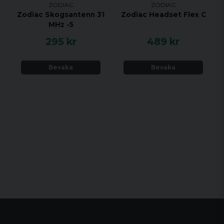
ZODIAC
ZODIAC
Zodiac Skogsantenn 31
Zodiac Headset Flex C
MHz -5
295 kr
489 kr
Bevaka
Bevaka