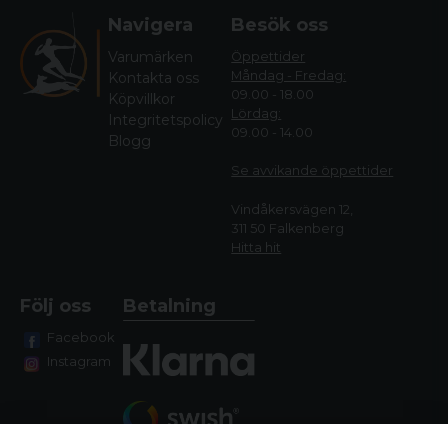
Navigera
Besök oss
Varumärken
Öppettider
Måndag - Fredag:
Kontakta oss
09.00 - 18.00
Köpvillkor
Lördag:
Integritetspolicy
09.00 - 14.00
Blogg
Se avvikande öppettide
r
Vindåkersvägen 12,
311 50 Falkenberg
Hitta hit
Följ oss
Betalning
Facebook
Instagram