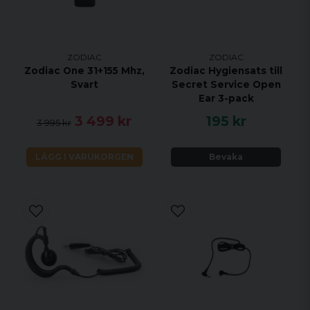
ZODIAC
ZODIAC
Zodiac One 31+155 Mhz,
Zodiac Hygiensats till
Svart
Secret Service Open
Ear 3-pack
3 499 kr
195 kr
3 995 kr
LÄGG I VARUKORGEN
Bevaka