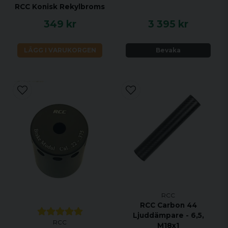
RCC Konisk Rekylbroms
349 kr
3 395 kr
LÄGG I VARUKORGEN
Bevaka
RCC
RCC Carbon 44
Ljuddämpare - 6,5,
RCC
M18x1