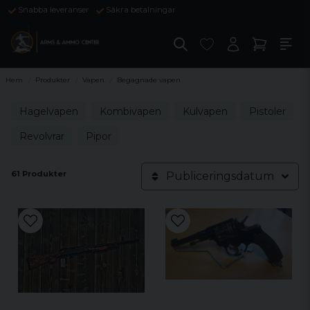
Snabba leveranser
Säkra betalningar
Hem
Produkter
Vapen
Begagnade vapen
Hagelvapen
Kombivapen
Kulvapen
Pistoler
Revolvrar
Pipor
61 Produkter
Publiceringsdatum