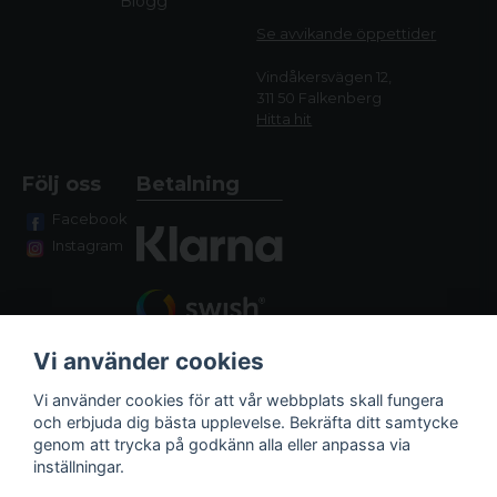
Blogg
Se avvikande öppettide
r
Vindåkersvägen 12,
311 50 Falkenberg
Hitta hit
Följ oss
Betalning
Facebook
Instagram
Vi använder cookies
Vi använder cookies för att vår webbplats skall fungera
och erbjuda dig bästa upplevelse. Bekräfta ditt samtycke
genom att trycka på godkänn alla eller anpassa via
Fraktalternativ
inställningar.