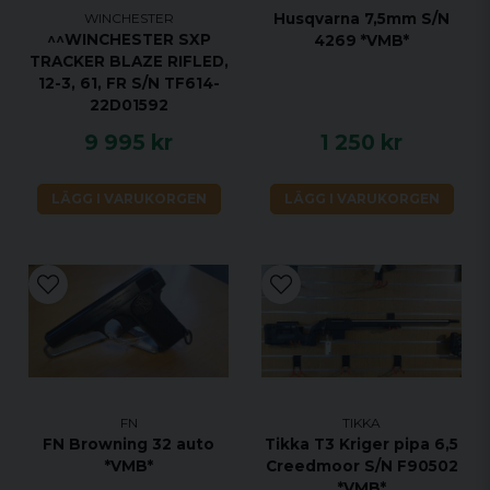
Husqvarna 7,5mm S/N
WINCHESTER
^^WINCHESTER SXP
4269 *VMB*
TRACKER BLAZE RIFLED,
12-3, 61, FR S/N TF614-
22D01592
9 995 kr
1 250 kr
LÄGG I VARUKORGEN
LÄGG I VARUKORGEN
FN
TIKKA
FN Browning 32 auto
Tikka T3 Kriger pipa 6,5
*VMB*
Creedmoor S/N F90502
*VMB*