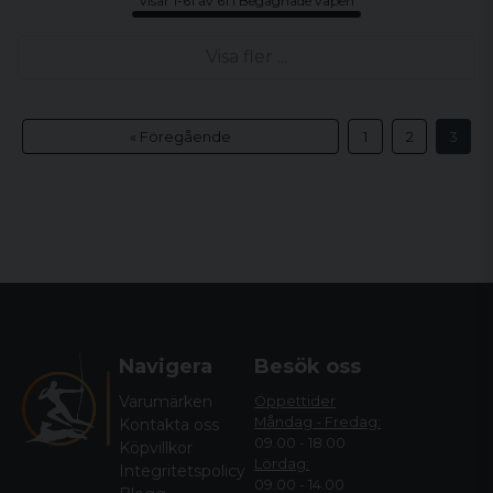
Visar 1-61 av 61 i Begagnade vapen
Visa fler ...
« Föregående
1
2
3
Navigera
Besök oss
Varumärken
Öppettider
Måndag - Fredag:
Kontakta oss
09.00 - 18.00
Köpvillkor
Lördag:
Integritetspolicy
09.00 - 14.00