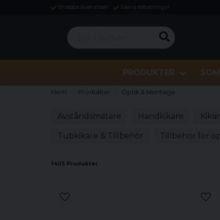
Snabba leveranser
Säkra betalningar
Sök i butiken ...
PRODUKTER
SOM
Hem
Produkter
Optik & Montage
Avståndsmätare
Handkikare
Kikar
Tubkikare & Tillbehör
Tillbehör för o
1403 Produkter