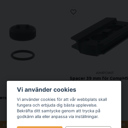
AIMPOINT
Spacer 39 mm för CompM5
CompM5s
Vi använder cookies
AIMPOINT
erskruvhatt Reservdel för
Vi använder cookies för att vår webbplats skall
Micro™ Serien
fungera och erbjuda dig bästa upplevelse.
Bekräfta ditt samtycke genom att trycka på
200 kr
710 kr
godkänn alla eller anpassa via inställningar.
LÄGG I VARUKORGEN
LÄGG I VARUKORGEN