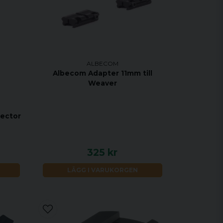
ALBECOM
Albecom Adapter 11mm till
Weaver
tector
325 kr
LÄGG I VARUKORGEN