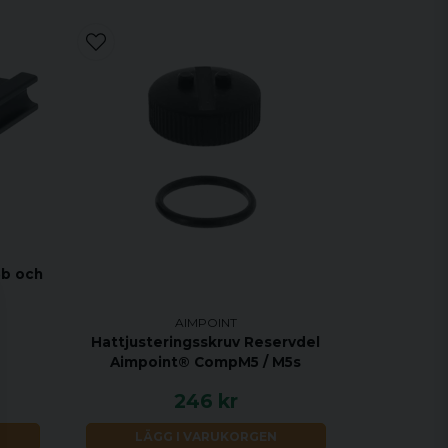
b och
AIMPOINT
Hattjusteringsskruv Reservdel
Aimpoint® CompM5 / M5s
246 kr
LÄGG I VARUKORGEN