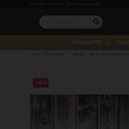
Snabba leveranser
Säkra betalningar
Sök i butiken ...
PRODUKTER
SOM
Hem
Produkter
Vapen
BEG: Browning bar M
-
16
%