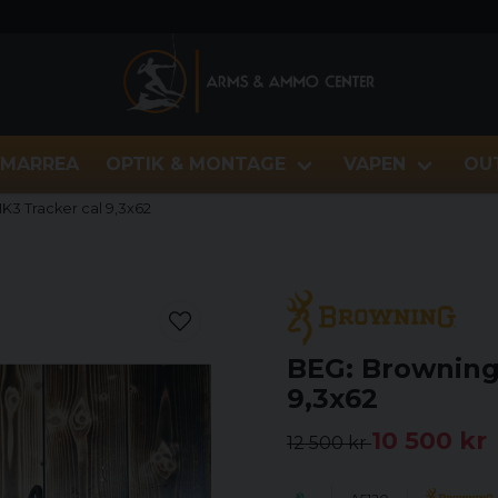
MARREA
OPTIK & MONTAGE
VAPEN
OU
K3 Tracker cal 9,3x62
BEG: Browning
9,3x62
10 500 kr
12 500 kr