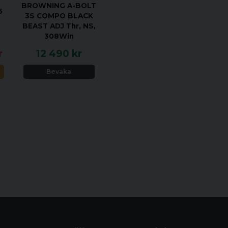
BROWNING A-BOLT
6
3S COMPO BLACK
BEAST ADJ Thr, NS,
308Win
r
12 490 kr
N
Bevaka