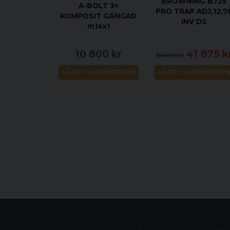
BROWNING B725
A-BOLT 3+
PRO TRAP ADJ,12,7
KOMPOSIT GÄNGAD
INV DS
m14x1
10 800 kr
41 875 k
51 490 kr
LÄGG I VARUKORGEN
LÄGG I VARUKORGE