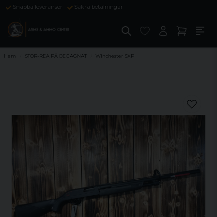
Snabba leveranser
Säkra betalningar
Hem
STOR-REA PÅ BEGAGNAT
Winchester SXP