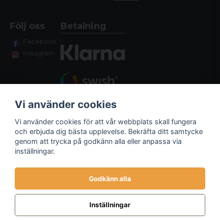
Följ oss
Betalning
Facebook
Instagram
Vi använder cookies
Vi använder cookies för att vår webbplats skall fungera
och erbjuda dig bästa upplevelse. Bekräfta ditt samtycke
genom att trycka på godkänn alla eller anpassa via
Fraktalternativ
inställningar.
Godkänn alla
Inställningar