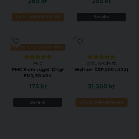
269 kr
256 kr
LÄGG I VARUKORGEN
Bevaka
KÖP MER - BETALA MINDRE
PMC
CARL WALTHER
PMC 9mm Luger 124gr
Walther GSP 500 (.22lr)
FMJ, 50 ASK
175 kr
31 300 kr
Bevaka
LÄGG I VARUKORGEN