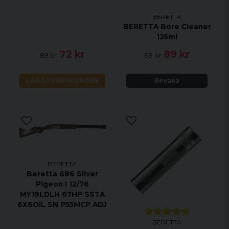
BERETTA
BERETTA Bore Cleaner
125ml
72 kr
89 kr
89 kr
99 kr
LÄGG I VARUKORGEN
Bevaka
BERETTA
Beretta 686 Silver
Pigeon I 12/76
MY19LDLH 67HP SSTA
6X6OIL SN P55MCP ADJ
BERETTA