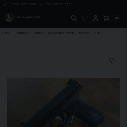
Snabba leveranser
Säkra betalningar
Hem
Produkter
Vapen
Begagnade vapen
Beretta APX 9x19