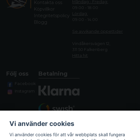
Måndag - Fredag:
Kontakta oss
09.00 - 18.00
Köpvillkor
Lördag:
Integritetspolicy
09.00 - 14.00
Blogg
Se avvikande öppettide
r
Vindåkersvägen 12,
311 50 Falkenberg
Hitta hit
Följ oss
Betalning
Facebook
Instagram
Vi använder cookies
Vi använder cookies för att vår webbplats skall fungera