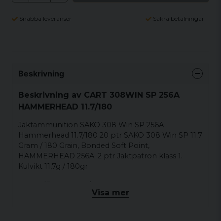
Snabba leveranser
Säkra betalningar
Beskrivning
Beskrivning av CART 308WIN SP 256A
HAMMERHEAD 11.7/180
Jaktammunition SAKO 308 Win SP 256A
Hammerhead 11.7/180 20 ptr SAKO 308 Win SP 11.7
Gram / 180 Grain, Bonded Soft Point,
HAMMERHEAD 256A. 2 ptr Jaktpatron klass 1.
Kulvikt 11,7g / 180gr
Kaliber: 308 win
Visa mer
Vikt: 11.7g / 180 grain
Antal: 20 st