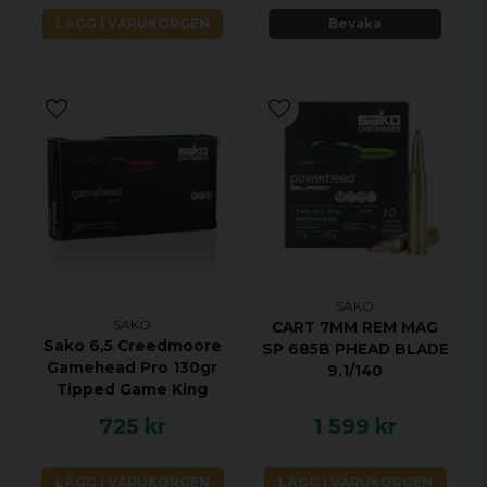
LÄGG I VARUKORGEN
Bevaka
SAKO
SAKO
CART 7MM REM MAG
Sako 6,5 Creedmoore
SP 685B PHEAD BLADE
Gamehead Pro 130gr
9.1/140
Tipped Game King
725 kr
1 599 kr
LÄGG I VARUKORGEN
LÄGG I VARUKORGEN