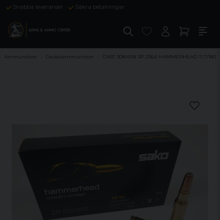
Snabba leveranser
Säkra betalningar
Ammunition
Gevärsammunition
CART 308WIN SP 256A HAMMERHEAD 11.7/180