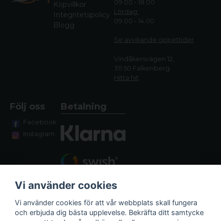
09.00 - 18.00
Köpvillkor
Lördag:
Integritetspolicy
09.00 - 14.00
Blogg
Se avvikande öppettide
r
Vindåkersvägen 12,
311 50 Falkenberg
Hitta hit
Följ oss
Betalning
Facebook
Instagram
Vi använder cookies
Vi använder cookies för att vår webbplats skall fungera
och erbjuda dig bästa upplevelse. Bekräfta ditt samtycke