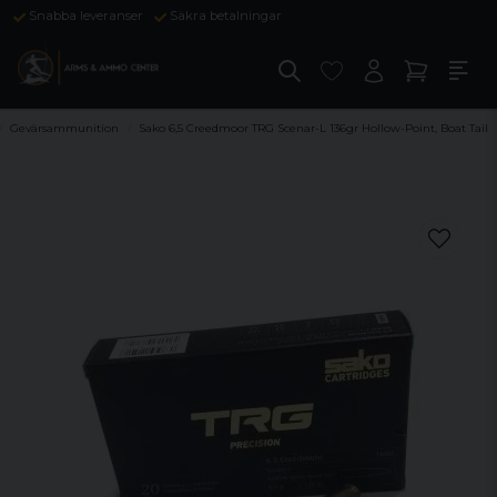
Snabba leveranser
Säkra betalningar
Gevärsammunition
Sako 6,5 Creedmoor TRG Scenar-L 136gr Hollow-Point, Boat Tail