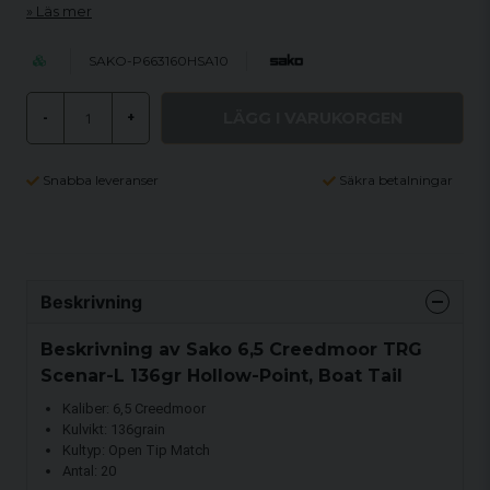
Läs mer
SAKO-P663160HSA10
LÄGG I VARUKORGEN
-
+
Snabba leveranser
Säkra betalningar
Beskrivning
Beskrivning av Sako 6,5 Creedmoor TRG
Scenar-L 136gr Hollow-Point, Boat Tail
Kaliber: 6,5 Creedmoor
Kulvikt: 136grain
Kultyp: Open Tip Match
Antal: 20