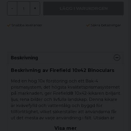
LÄGG I VARUKORGEN
-
+
Snabba leveranser
Säkra betalningar
Beskrivning
Beskrivning av Firefield 10x42 Binoculars
Med en hög 10x förstoring och ett Bak-4
prismasystem, det högsta kvalitetsprismasystemet
på marknaden, ger Firefield® 10x42-kikaren briljant
ljus, rena bilder och livfulla landskap. Denna kikare
är kvävefylld och vattentålig och byggd för
tillförlitlighet, vilket säkerställer att användarna får
ut det mesta av varje användning i fält. Utsidan är
belagd med ett gummerat skydd för ett solidt
Visa mer
grepp och skydd mot mindre stötar.