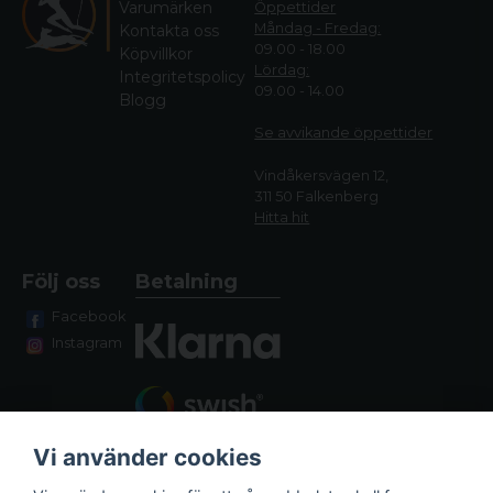
Varumärken
Öppettider
Måndag - Fredag:
Kontakta oss
09.00 - 18.00
Köpvillkor
Lördag:
Integritetspolicy
09.00 - 14.00
Blogg
Se avvikande öppettide
r
Vindåkersvägen 12,
311 50 Falkenberg
Hitta hit
Följ oss
Betalning
Facebook
Instagram
Vi använder cookies