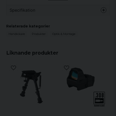
Specifikation
Egenskaper
Relaterade kategorier
Helt multibelagda linser
Handkikare
Produkter
Optik & Montage
Ergonomisk design
Lättvikt
Liknande produkter
Vridbar ögonmussla
Medföljer i paketet
ex. bärväska
Specifikationer
Förstoring och
10x42 mm
objektivdiameter