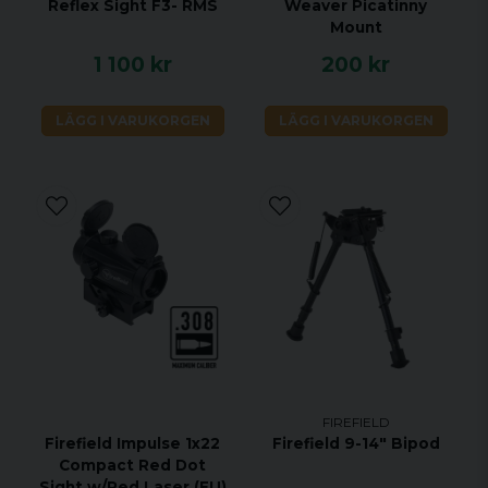
Reflex Sight F3- RMS
Weaver Picatinny
Avstånd mellan pupiller
54-72 mm
Mount
Kvävespolad
nej
1 100 kr
200 kr
Dimsäker
nej
IP-klassning (vattentät)
IPX4 (väderbeständig)
LÄGG I VARUKORGEN
LÄGG I VARUKORGEN
Ögonmusslasystem
vrid upp
Driftstemperatur
1.5 till 46 °C
Mått
152 mm/154 mm/51
mm
Vikt
20.5 oz
FIREFIELD
Firefield Impulse 1x22
Firefield 9-14" Bipod
Compact Red Dot
Sight w/Red Laser (EU)