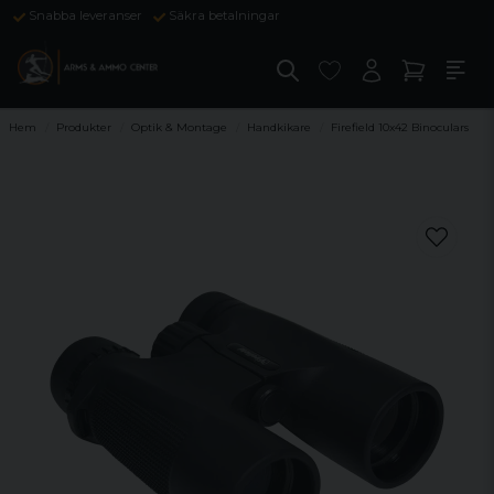
Snabba leveranser
Säkra betalningar
Hem
Produkter
Optik & Montage
Handkikare
Firefield 10x42 Binoculars