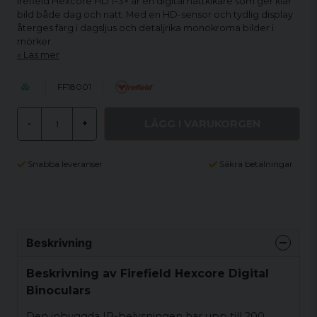
irefield Hexcore HD 1–3× är en digital nattkikare som ger klar
bild både dag och natt. Med en HD-sensor och tydlig display
återges färg i dagsljus och detaljrika monokroma bilder i
mörker.
Läs mer
FF18001
LÄGG I VARUKORGEN
-
+
Snabba leveranser
Säkra betalningar
Beskrivning
Beskrivning av Firefield Hexcore Digital
Binoculars
Den inbyggda IR-belysningen har upp till 200