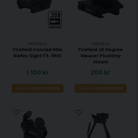
Garantiperiod
3 år
Medföljer
DNV Huvudfäste 1/4"-20 gänga till 2-stiftsadapter
(2) förlängningsarmar (3) justeringsrattar
FIREFIELD
FIREFIELD
(4) AA-batterier
Firefield Ironclad Mini
Firefield 45 Degree
Halsrem
Reflex Sight F3- RMS
Weaver Picatinny
Mount
Bärväska
1 100 kr
200 kr
0.3 m USB-C till USB-kabel
LÄGG I VARUKORGEN
LÄGG I VARUKORGEN