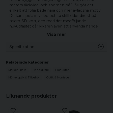
meters räckvidd, och zoomen på 1–3× gör det
enkelt att följa både nära och mer avlägsna motiv.
Du kan spela in video och ta stillbilder direkt på
micro-SD-kort, och med det medföljande
huvudfästet går kikaren även att använda hands-
free. Drifttiden är upp till 8 timmar, och enheten
Visa mer
drivs med AA-batterier eller via USB-C. Robust,
smidig och mångsidig – perfekt för dig som vill
Specifikation
utforska mörkret på ett enkelt och bekvämt sätt.
Specifikationer
Relaterade kategorier
Förstoring
1x
Mörkerkikare
Handkikare
Produkter
Digital zoom
1–3x
Mörkeroptik & Tillbehör
Optik & Montage
Diameter. lins. mm
12
Synfält.°. horisontellt *
20 horisontella
vertikalt
Liknande produkter
Minsta fokusavstånd
0.3 m
Skärmupplösning. pixlar
640x360