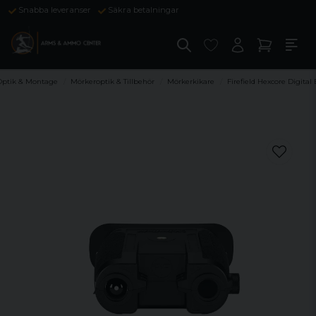
Snabba leveranser
Säkra betalningar
Optik & Montage
Mörkeroptik & Tillbehör
Mörkerkikare
Firefield Hexcore Digital