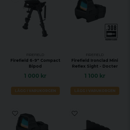
Tillgänglighet av inbyggd
Ja
videoinspelare
IR-våglängd. nm
850nm
Sändare
LED-lampa
Ekvivalent IR-effekt. mW
H: 2200. M: 1400. L:
600
Detektionsområde m
200
Strömförsörjning
6V
FIREFIELD
FIREFIELD
Firefield 6-9" Compact
Firefield Ironclad Mini
Batterityp
4xAA
Bipod
Reflex Sight - Docter
Batteritid (utan IR). timmar
Dagtid: 8
1 000 kr
1 100 kr
Batteritid (med IR). timmar
H IR: 1.5. M IR: 3. L
IR: 5
LÄGG I VARUKORGEN
LÄGG I VARUKORGEN
Driftstemperatur. °C
- 10 till + 60
Kvävespolad
Nej
Kvävespolad
Nej
Mått (L/H/B)
145 mm/ 57 mm /
542 mm