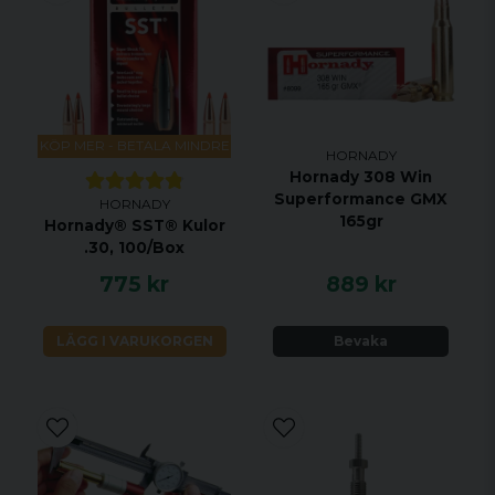
Antal per
20 st
förpackning
KÖP MER - BETALA MINDRE
HORNADY
Hornady 308 Win
Superformance GMX
HORNADY
165gr
Hornady® SST® Kulor
.30, 100/Box
775 kr
889 kr
LÄGG I VARUKORGEN
Bevaka