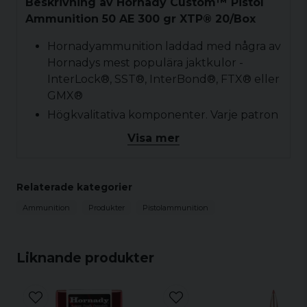
Beskrivning av Hornady Custom™ Pistol
Ammunition 50 AE 300 gr XTP® 20/Box
Hornadyammunition laddad med några av
Hornadys mest populära jaktkulor -
InterLock®, SST®, InterBond®, FTX® eller
GMX®
Högkvalitativa komponenter. Varje patron
laddas för att säkerställa optimalt tryck,
Visa mer
hastighet och jämnhet mellan partierna.
Rätt val av tändhatten garanterar en
tillförlitlig tändning av krutet
Relaterade kategorier
Ammunition
Produkter
Pistolammunition
Kula
XTP®
Kaliber
50 AE
Liknande produkter
Kulvikt
300 grains
Kulvikt
19.44 g