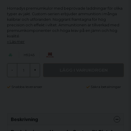
Hornadys premiumkulor med beprövade laddningar för olika
typer av jakt. Custom-serien erbjuder ammunition i många
kalibrar och utföranden. Noggrant framtagna för hög
precision och effekt i viltet. Ammunitionen är tillverkad med
premiumkomponenter och höga krav på en jämn och hög
kvalité.
Läs mer
H9245
LÄGG I VARUKORGEN
-
+
Snabba leveranser
Säkra betalningar
Beskrivning