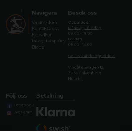
Navigera
Besök oss
Varumärken
Öppettider
Måndag - Fredag:
Kontakta oss
09.00 - 18.00
Köpvillkor
Lördag:
Integritetspolicy
09.00 - 14.00
Blogg
Se avvikande öppettide
r
Vindåkersvägen 12,
311 50 Falkenberg
Hitta hit
Följ oss
Betalning
Facebook
Instagram