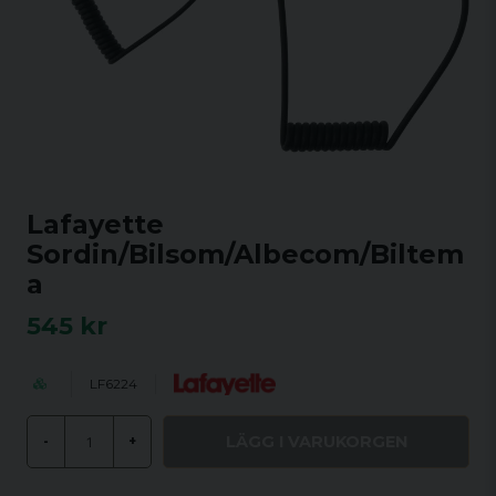
Lafayette
Sordin/Bilsom/Albecom/Biltem
a
545 kr
LF6224
LÄGG I VARUKORGEN
-
+