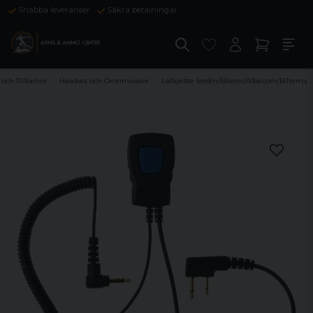
Snabba leveranser
Säkra betalningar
 och Tillbehör
Headset och Öronmusslor
Lafayette Sordin/Bilsom/Albecom/Biltema