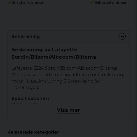
Snabba leveranser
Säkra betalningar
Beskrivning
Beskrivning av Lafayette
Sordin/Bilsom/Albecom/Biltema
Lafayette 6224 Sordin/Bilsom/Albecom/Biltema
Miniheadset med stor sändarknapp och mikrofon,
metall kips. Anslutning 3,5 mm hane för
hörselskydd.
Specifikationer:
Mått: 3,5+2,5 mm
Visa mer
Relaterade kategorier