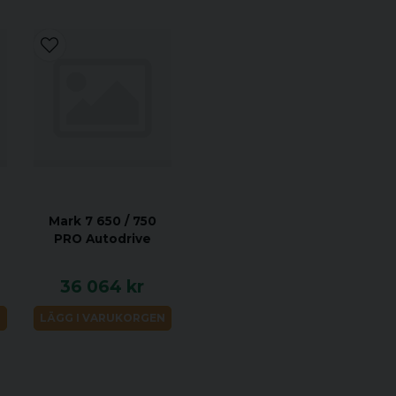
och bör inte behöva juste
Den lilla pistolpl
32ACP, .380 ACP, 9
av distansbrickorna.
Den stora pistolpla
10mm och större pa
Colt, använd distan
hylsfördelaren. För
distansbrickorna.
Mark 7 650 / 750
Den lilla rifle-pla
PRO Autodrive
Ruger, 222 & 223 R
36 064 kr
N
LÄGG I VARUKORGEN