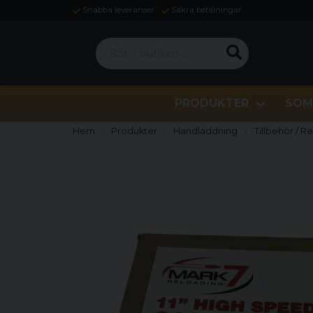
Snabba leveranser
Säkra betalningar
Sök i butiken ...
PRODUKTER
SOM
Hem
Produkter
Handladdning
Tillbehör / R