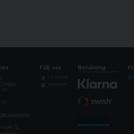
oss
Följ oss
Betalning
Fr
er
Facebook
 Fredag:
Instagram
8.00
4.00
nde öppettide
r
vägen 12,
lkenberg