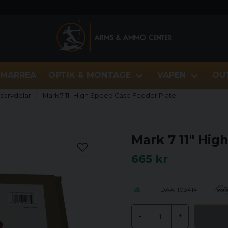
MARREA
OPTIK & MONTAGE
VAPEN
OU
eservdelar
Mark 7 11" High Speed Case Feeder Plate
Mark 7 11" Hig
665 kr
DAA-103414
-
+