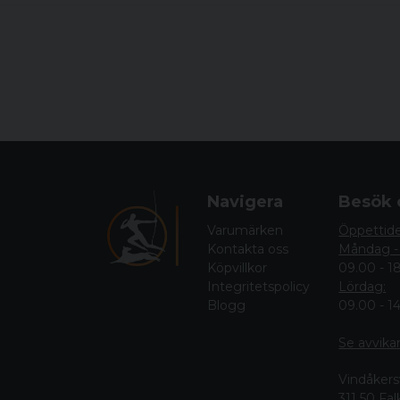
Navigera
Besök 
Varumärken
Öppettid
Kontakta oss
Måndag -
Köpvillkor
09.00 - 1
Integritetspolicy
Lördag:
Blogg
09.00 - 1
Se avvika
Vindåkers
311 50 Fa