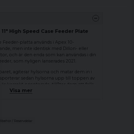
 11" High Speed Case Feeder Plate
 Feeder-platta används i Apex 10-
nande, men inte identisk med Dillon- eller
tor, och är den enda som kan användas i din
eder, som nyligen lanserades 2021.
paret, agiterar hylsorna och matar dem in i
nsporterar sedan hylsorna upp till toppen av
r korrekt orienterade, tillåter dem att falla
Visa mer
sorna är upp och ner i fickorna, faller de
 de når utloppet. På så sätt ger Mark7 11”
dast hylsor med basen nedåt, vilket är
g i omladdningspressen.
 Feeder-platta inkluderar en slip-
illbehör / Reservdelar
rna som hjälper till att förhindra att motorn
ckeras. Denna slipplatta är fabriksinställd