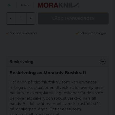
12492
LÄGG I VARUKORGEN
-
+
Snabba leveranser
Säkra betalningar
Beskrivning
Beskrivning av Morakniv Bushkraft
Här är en pålitlig friluftskniv som kan användas i
många olika situationer. Utvecklad för äventyraren
har kniven exemplariska egenskaper för den som
behöver ett säkert och robust verktyg nära till
hands. Bladet av återvunnet svenskt rostfritt stål
håller skärpan länge. Det är dessutom
kompatibelt med tändstål.