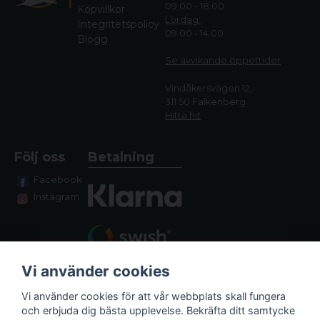
09.00 - 18.00
Köpvillkor
Lördag:
Integritetspolicy
09.00 - 14.00
Blogg
Se avvikande öppettide
r
Vindåkersvägen 12,
311 50 Falkenberg
Hitta hit
Följ oss
Betalning
Facebook
Instagram
Vi använder cookies
Vi använder cookies för att vår webbplats skall fungera
och erbjuda dig bästa upplevelse. Bekräfta ditt samtycke