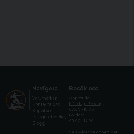
Navigera
Besök oss
Varumärken
Öppettider
Måndag - Fredag:
Kontakta oss
09.00 - 18.00
Köpvillkor
Lördag:
Integritetspolicy
09.00 - 14.00
Blogg
Se avvikande öppettide
r