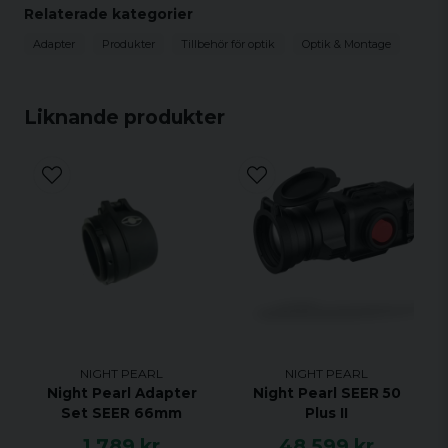
Relaterade kategorier
Kräver en Night Pearl Reduceringsring
specifikt för din enhet
Adapter
Produkter
Tillbehör för optik
Optik & Montage
Passar dig som redan har en uppsättning
Night Pearl-adaptrar
Liknande produkter
NIGHT PEARL
NIGHT PEARL
Night Pearl Adapter
Night Pearl SEER 50
Set SEER 66mm
Plus II
1 789 kr
48 599 kr