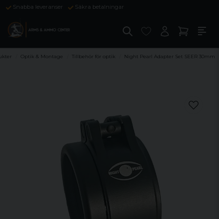
Snabba leveranser
Säkra betalningar
ukter
Optik & Montage
Tillbehör för optik
Night Pearl Adapter Set SEER 30mm