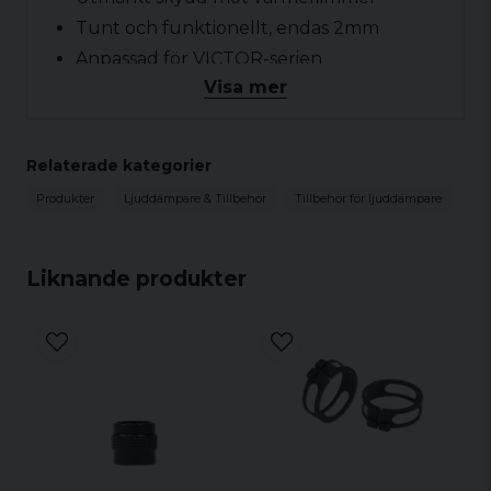
Tunt och funktionellt, endas 2mm
Anpassad för VICTOR-serien
Visa mer
Produkten innehåller:
Neoprenskydd med cordura förstärkning
Passar till:
Relaterade kategorier
Stalon VICTOR-serien (endast)
Produkter
Ljuddämpare & Tillbehör
Tillbehör för ljuddämpare
Mått:
Längd och diameter: Anpassad
Tjocklek på material: 2mm
Liknande produkter
Vikt:
27-30 gram
Material:
Neoprentyg
Cordura förstärkning
Färg:
Svart