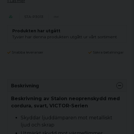
Läs mer
STA-P3013
Produkten har utgått
Tyvärr har denna produkten utgått ur vårt sortiment
Snabba leveranser
Säkra betalningar
Beskrivning
Beskrivning av Stalon neoprenskydd med
cordura, svart, VICTOR-Serien
Skyddar ljuddämparen mot metalliskt
ljud och skrap
Utmärkt skydd mot värmeflimmer