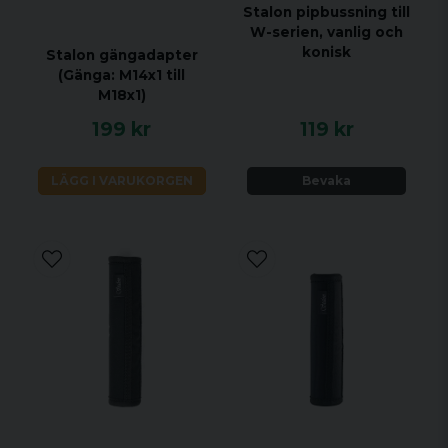
Stalon pipbussning till
W-serien, vanlig och
konisk
Stalon gängadapter
(Gänga: M14x1 till
M18x1)
199 kr
119 kr
LÄGG I VARUKORGEN
Bevaka