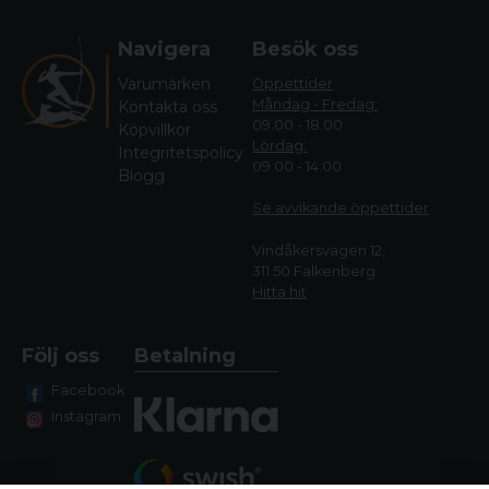
Navigera
Besök oss
Varumärken
Öppettider
Måndag - Fredag:
Kontakta oss
09.00 - 18.00
Köpvillkor
Lördag:
Integritetspolicy
09.00 - 14.00
Blogg
Se avvikande öppettide
r
Vindåkersvägen 12,
311 50 Falkenberg
Hitta hit
Följ oss
Betalning
Facebook
Instagram