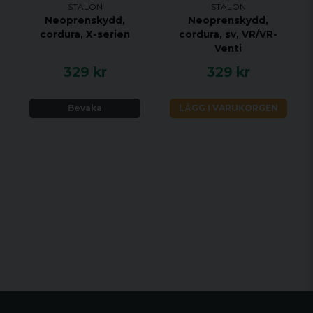
STALON
STALON
Neoprenskydd,
Neoprenskydd,
cordura, X-serien
cordura, sv, VR/VR-
Venti
329 kr
329 kr
Bevaka
LÄGG I VARUKORGEN