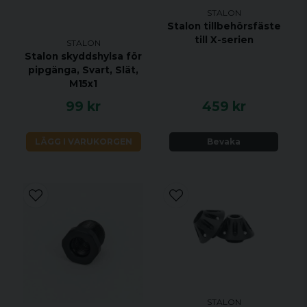
STALON
Stalon tillbehörsfäste
till X-serien
STALON
Stalon skyddshylsa för
pipgänga, Svart, Slät,
M15x1
99 kr
459 kr
LÄGG I VARUKORGEN
Bevaka
STALON