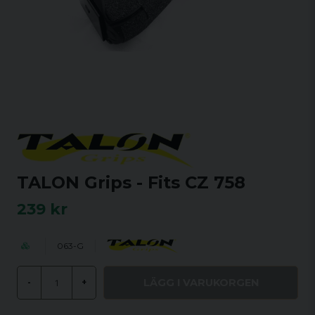
TALON Grips - Fits CZ 758
239 kr
063-G
LÄGG I VARUKORGEN
-
+