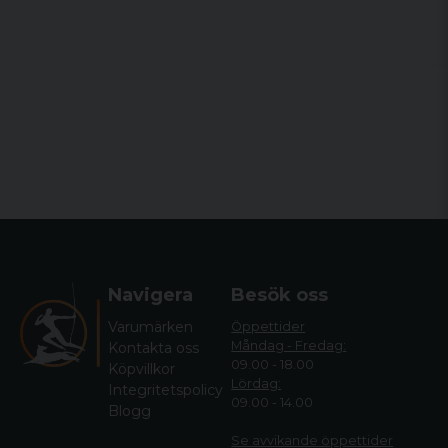
Navigera
Besök oss
Varumärken
Öppettider
Måndag - Fredag:
Kontakta oss
09.00 - 18.00
Köpvillkor
Lördag:
Integritetspolicy
09.00 - 14.00
Blogg
Se avvikande öppettide
r