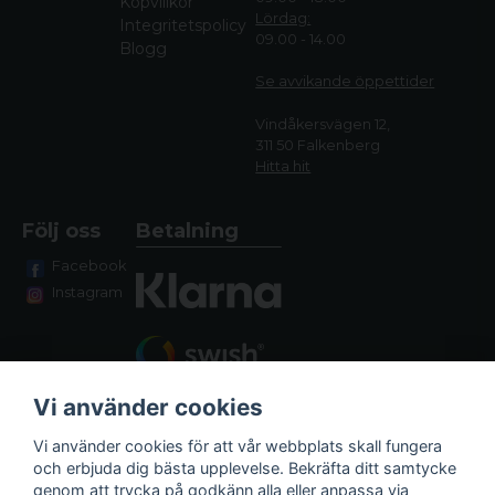
Köpvillkor
Lördag:
Integritetspolicy
09.00 - 14.00
Blogg
Se avvikande öppettide
r
Vindåkersvägen 12,
311 50 Falkenberg
Hitta hit
Följ oss
Betalning
Facebook
Instagram
Vi använder cookies
Vi använder cookies för att vår webbplats skall fungera
och erbjuda dig bästa upplevelse. Bekräfta ditt samtycke
genom att trycka på godkänn alla eller anpassa via