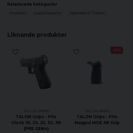
Relaterade kategorier
and secure a user's grip. Comes in rubber and
granulate textures Color: black Features cutouts
Produkter
Grepp/Grepplattor
Vapendelar & Tillbehör
for all controls The Talon Walther PPQ Grip Tape
fits both 9mm and .40 S&W models and requires
no trimming to fit different size backstraps.
Liknande produkter
-21%
TALON GRIPS
TALON GRIPS
TALON Grips - Fits
TALON Grips - Fits
Glock 19, 23, 25, 32, 38
Magpul MOE AR Grip
(PRE GEN4)