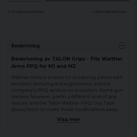
Snabba leveranser
Säkra betalningar
Beskrivning
Beskrivning av TALON Grips - Fits Walther
Arms PPQ for M1 and M2
Walther Arms is known for producing pistols with
excellent texturing and ergonomics, and the
company's PPQ series is no exception. Some gun
owners, however, prefer a different kind of grip
texture, and the Talon Walther PPQ Grip Tape
allows them to make those modifications easily.
The Talon Walther PPQ Grip Tape provides a full
Visa mer
wraparound grip that covers the side panels,
thumb rests, front-strap finger wraps and
backstrap of the gun in order to enhance the feel